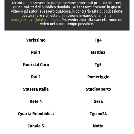
Alcuni video presenti in questa sezione sono stati presi da internet,
quindi valutati di pubblico dominio. Se i soggetti presenti in questi
video o gli autori avessero qualcosa in contrario alla pubblicazione,
basterà fare richiesta di rimozione inviando una mail a:
team_verticali@italiaonline.it
. Provvederemo alla cancellazione del
video nel minor tempo possibile.
Verissimo
Tg4
Rai 1
Mattina
Fuori dal Coro
Tg5
Rai 2
Pomeriggio
Stasera Italia
Studioaperto
Rete 4
Sera
Quarta Repubblica
Tgcom24
Canale 5
Notte