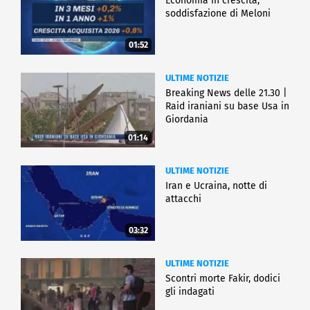
Economia in crescita,
soddisfazione di Meloni
01:52
ULTIME NOTIZIE
Breaking News delle 21.30 |
Raid iraniani su base Usa in
Giordania
01:14
ULTIME NOTIZIE
Iran e Ucraina, notte di
attacchi
03:32
ULTIME NOTIZIE
Scontri morte Fakir, dodici
gli indagati