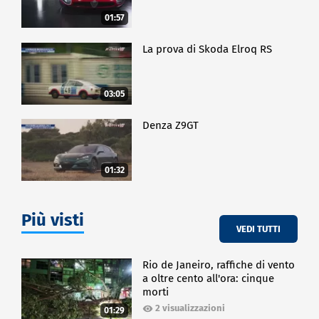
01:57
La prova di Skoda Elroq RS
03:05
Denza Z9GT
01:32
Più visti
VEDI TUTTI
Rio de Janeiro, raffiche di vento
a oltre cento all'ora: cinque
morti
2 visualizzazioni
01:29