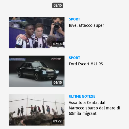
02:15
SPORT
Juve, attacco super
02:16
SPORT
Ford Escort Mk1 RS
01:15
ULTIME NOTIZIE
Assalto a Ceuta, dal
Marocco sbarco dal mare di
60mila migranti
01:29