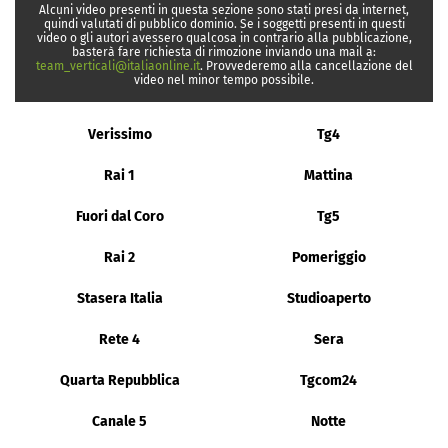
Alcuni video presenti in questa sezione sono stati presi da internet,
quindi valutati di pubblico dominio. Se i soggetti presenti in questi
video o gli autori avessero qualcosa in contrario alla pubblicazione,
basterà fare richiesta di rimozione inviando una mail a:
team_verticali@italiaonline.it
. Provvederemo alla cancellazione del
video nel minor tempo possibile.
Verissimo
Tg4
Rai 1
Mattina
Fuori dal Coro
Tg5
Rai 2
Pomeriggio
Stasera Italia
Studioaperto
Rete 4
Sera
Quarta Repubblica
Tgcom24
Canale 5
Notte