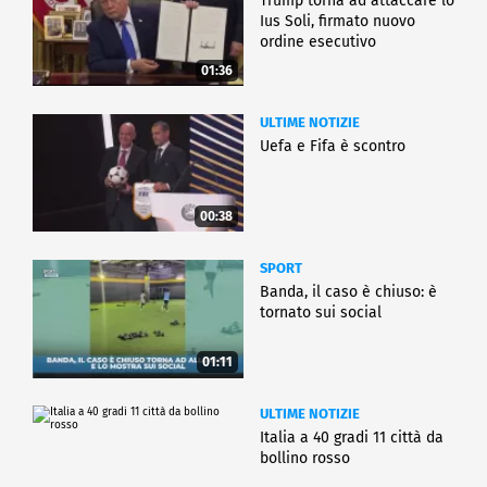
Trump torna ad attaccare lo
Ius Soli, firmato nuovo
ordine esecutivo
01:36
ULTIME NOTIZIE
Uefa e Fifa è scontro
00:38
SPORT
Banda, il caso è chiuso: è
tornato sui social
01:11
ULTIME NOTIZIE
Italia a 40 gradi 11 città da
bollino rosso