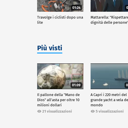
01:24
0
Travolge i ciclisti dopo una
Mattarella: "Rispettar
lite
dignità delle persone
Più visti
01:09
0
Il pallone della "Mano de
A Capri i 220 metri del
Dios" all'asta per oltre 10
grande yacht a vela de
milioni dollari
mondo
21 visualizzazioni
5 visualizzazioni