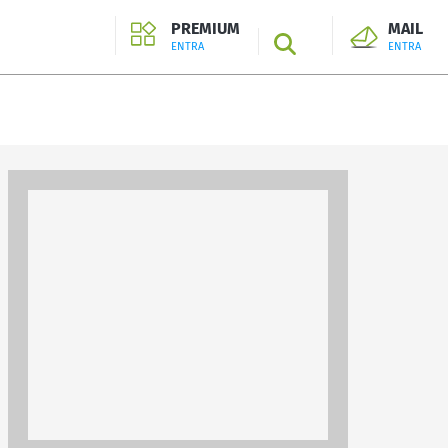
PREMIUM
MAIL
SEARCH
ENTRA
ENTRA
ENTRA