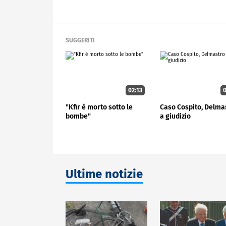
SUGGERITI
02:13
0
"Kfir è morto sotto le
Caso Cospito, Delma
bombe"
a giudizio
Ultime notizie