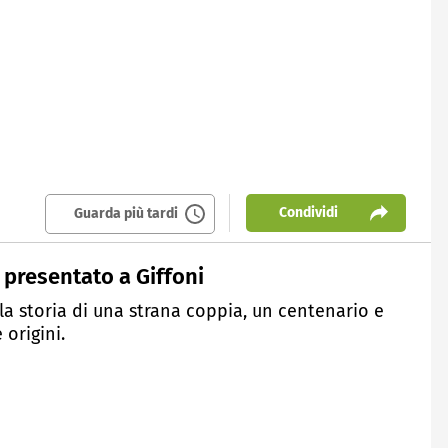
Condividi
Guarda più tardi
" presentato a Giffoni
lla storia di una strana coppia, un centenario e
 origini.