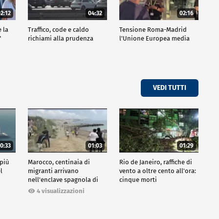
2:12
04:32
02:16
e la
Traffico, code e caldo
Tensione Roma-Madrid
"
richiami alla prudenza
l'Unione Europea media
VEDI TUTTI
0:33
01:03
01:29
 più
Marocco, centinaia di
Rio de Janeiro, raffiche di
l
migranti arrivano
vento a oltre cento all'ora:
nell'enclave spagnola di
cinque morti
Ceuta
4 visualizzazioni