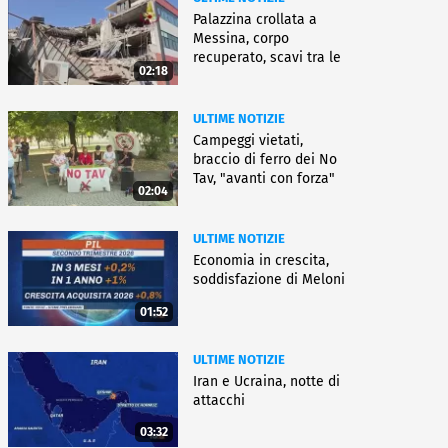
Palazzina crollata a
Messina, corpo
recuperato, scavi tra le
02:18
macerie
ULTIME NOTIZIE
Campeggi vietati,
braccio di ferro dei No
Tav, "avanti con forza"
02:04
ULTIME NOTIZIE
Economia in crescita,
soddisfazione di Meloni
01:52
ULTIME NOTIZIE
Iran e Ucraina, notte di
attacchi
03:32