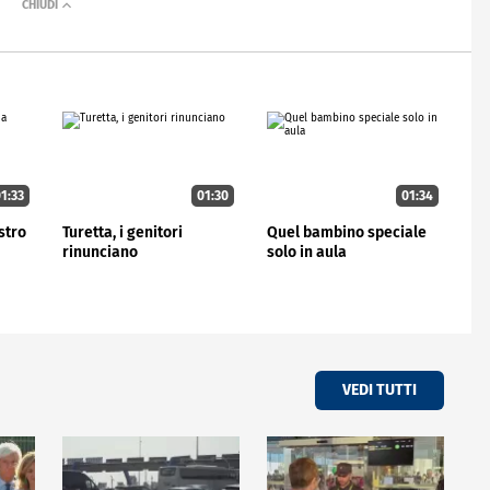
1:33
01:30
01:34
stro
Turetta, i genitori
Quel bambino speciale
rinunciano
solo in aula
VEDI TUTTI