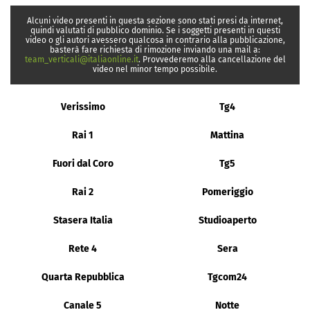
Alcuni video presenti in questa sezione sono stati presi da internet,
quindi valutati di pubblico dominio. Se i soggetti presenti in questi
video o gli autori avessero qualcosa in contrario alla pubblicazione,
basterà fare richiesta di rimozione inviando una mail a:
team_verticali@italiaonline.it
. Provvederemo alla cancellazione del
video nel minor tempo possibile.
Verissimo
Tg4
Rai 1
Mattina
Fuori dal Coro
Tg5
Rai 2
Pomeriggio
Stasera Italia
Studioaperto
Rete 4
Sera
Quarta Repubblica
Tgcom24
Canale 5
Notte