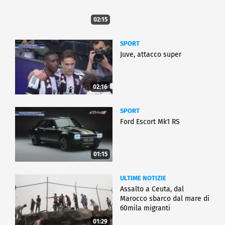
02:15
SPORT
Juve, attacco super
02:16
SPORT
Ford Escort Mk1 RS
01:15
ULTIME NOTIZIE
Assalto a Ceuta, dal
Marocco sbarco dal mare di
60mila migranti
01:29