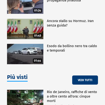
propaganda jihadista
01:24
Ancora stallo su Hormuz. Iran
senza guida?
01:45
Esodo da bollino nero tra caldo
e temporali
01:44
Più visti
VEDI TUTTI
Rio de Janeiro, raffiche di vento
a oltre cento all'ora: cinque
morti