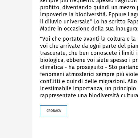
sempre più frequenti. Spesso l'agricolt
profitto, diventando quindi un mezzo pe
impoverire la biodiversità. Eppure l'ag
il diluvio universale" Lo ha scritto Pa
Madre in occasione della sua inaugura
"Voi che portate avanti la coltura e la
voi che arrivate da ogni parte del pi
trascurate, che ben conoscete i limiti 
biologica, ebbene voi siete spesso i prim
climatica - ha proseguito - Sto parlando
fenomeni atmosferici sempre più violen
conflitti e quindi delle migrazioni. All
inestimabile importanza, un principio 
rappresentate una biodiversità cultural
CRONACA