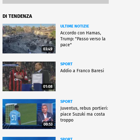
DI TENDENZA
ULTIME NOTIZIE
Accordo con Hamas,
Trump: "Passo verso la
pace"
03:49
SPORT
Addio a Franco Baresi
01:08
SPORT
Juventus, rebus portieri:
piace Suzuki ma costa
troppo
00:53
SPORT