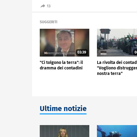
13
SUGGERITI
03:39
0
"Ci tolgono la terra": il
La rivolta dei contad
dramma dei contadini
"Vogliono distrugger
nostra terra"
Ultime notizie