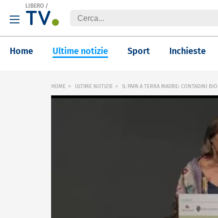
LIBERO
/
Home
Ultime notizie
Sport
Inchieste
HOME
ULTIME NOTIZIE
IL PAPA A TERRA MADRE: CONTADINI BIO