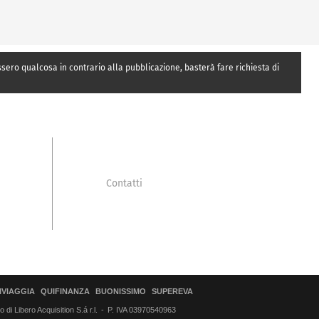
essero qualcosa in contrario alla pubblicazione, basterà fare richiesta di
Contatti
IVIAGGIA
QUIFINANZA
BUONISSIMO
SUPEREVA
di Libero Acquisition S.á r.l.
P. IVA 03970540963