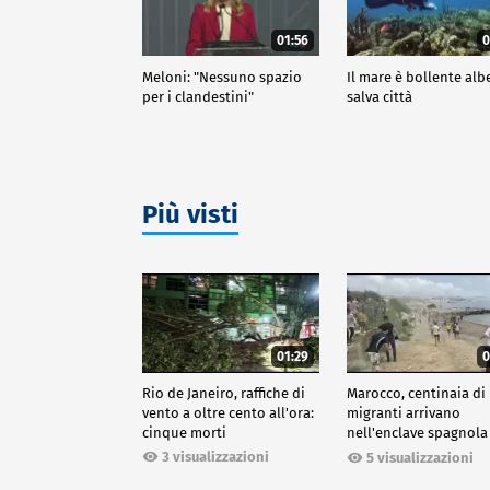
01:56
0
Meloni: "Nessuno spazio
Il mare è bollente alb
per i clandestini"
salva città
Più visti
01:29
0
Rio de Janeiro, raffiche di
Marocco, centinaia di
vento a oltre cento all'ora:
migranti arrivano
cinque morti
nell'enclave spagnola
Ceuta
3 visualizzazioni
5 visualizzazioni