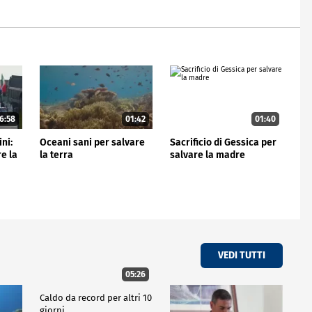
6:58
01:42
01:40
ini:
Oceani sani per salvare
Sacrificio di Gessica per
e la
la terra
salvare la madre
VEDI TUTTI
05:26
Caldo da record per altri 10
giorni