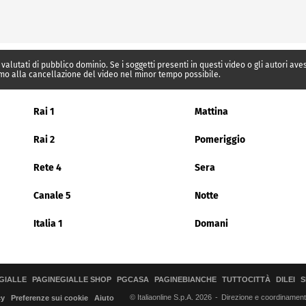
 valutati di pubblico dominio. Se i soggetti presenti in questi video o gli autori av
mo alla cancellazione del video nel minor tempo possibile.
Rai 1
Mattina
Rai 2
Pomeriggio
Rete 4
Sera
Canale 5
Notte
Italia 1
Domani
GIALLE
PAGINEGIALLE SHOP
PGCASA
PAGINEBIANCHE
TUTTOCITTÀ
DILEI
S
© Italiaonline S.p.A. 2026
Direzione e coordinamento 
cy
Preferenze sui cookie
Aiuto