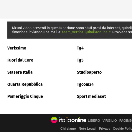
Alcuni video presenti in questa sezione sono stati presi da internet, quindi
rimozione inviando una mail a:
team_verticali@italiaonline.it
. Provvedere
Verissimo
Tg4
Fuori dal Coro
Tg5
Stasera Italia
Studioaperto
Quarta Repubblica
Tgcom24
Pomeriggio Cinque
Sport mediaset
LIBERO
VIRGILIO
PAGINE
Chi siamo
Note Legali
Privacy
Cookie Poli