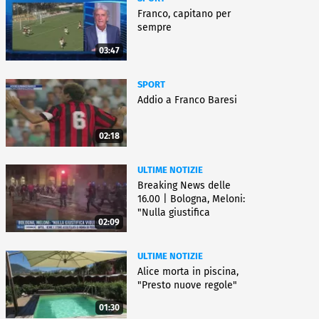
Franco, capitano per
sempre
03:47
SPORT
Addio a Franco Baresi
02:18
ULTIME NOTIZIE
Breaking News delle
16.00 | Bologna, Meloni:
"Nulla giustifica
02:09
violenza"
ULTIME NOTIZIE
Alice morta in piscina,
"Presto nuove regole"
01:30