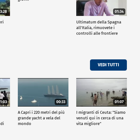
3:28
01:34
eri
Ultimatum della Spagna
all'Italia, rimuovete i
controlli alle frontiere
VEDI TUTTI
1:03
00:33
01:07
A Capri i 220 metri del più
I migranti di Ceuta: "Siamo
grande yacht a vela del
venuti qui in cerca di una
 di
mondo
vita migliore"