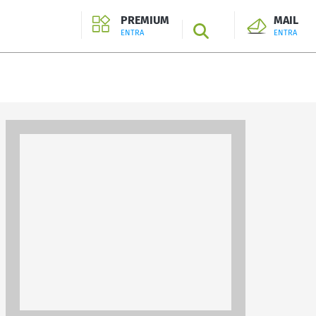
PREMIUM
MAIL
SEARCH
ENTRA
ENTRA
ENTRA