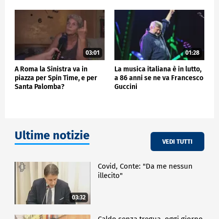
03:01
01:28
A Roma la Sinistra va in
La musica italiana è in lutto,
piazza per Spin Time, e per
a 86 anni se ne va Francesco
Santa Palomba?
Guccini
Ultime notizie
VEDI TUTTI
Covid, Conte: "Da me nessun
illecito"
03:32
Caldo senza tregua, oggi giorno