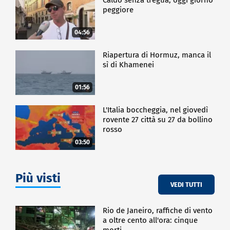
peggiore
04:56
Riapertura di Hormuz, manca il
sì di Khamenei
01:56
L'Italia boccheggia, nel giovedì
rovente 27 città su 27 da bollino
rosso
03:50
Più visti
VEDI TUTTI
Rio de Janeiro, raffiche di vento
a oltre cento all'ora: cinque