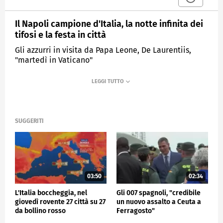
Il Napoli campione d'Italia, la notte infinita dei
tifosi e la festa in città
Gli azzurri in visita da Papa Leone, De Laurentiis,
"martedì in Vaticano"
MEDIASET
TG4
SUGGERITI
03:50
02:34
L'Italia boccheggia, nel
Gli 007 spagnoli, "credibile
giovedì rovente 27 città su 27
un nuovo assalto a Ceuta a
da bollino rosso
Ferragosto"