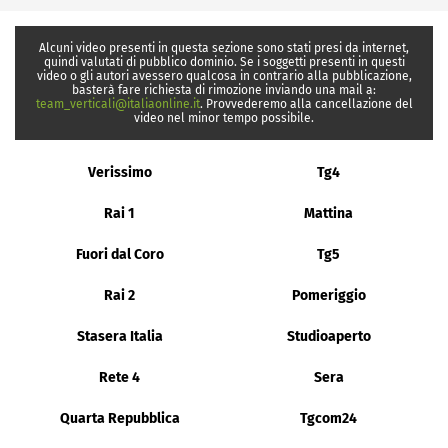
Alcuni video presenti in questa sezione sono stati presi da internet,
quindi valutati di pubblico dominio. Se i soggetti presenti in questi
video o gli autori avessero qualcosa in contrario alla pubblicazione,
basterà fare richiesta di rimozione inviando una mail a:
team_verticali@italiaonline.it
. Provvederemo alla cancellazione del
video nel minor tempo possibile.
Verissimo
Tg4
Rai 1
Mattina
Fuori dal Coro
Tg5
Rai 2
Pomeriggio
Stasera Italia
Studioaperto
Rete 4
Sera
Quarta Repubblica
Tgcom24