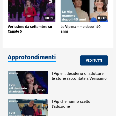
00:31
03:39
Verissimo da settembre su
Le Vip mamme dopo i 40
Canale 5
anni
Approfondimenti
VEDI TUTTI
I Vip e il desiderio di adottare:
le storie raccontate a Verissimo
05:20
I Vip che hanno scelto
l'adozione