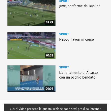
SPORT
Juve, conferme da Basilea
01:29
SPORT
Napoli, lavori in corso
01:33
SPORT
L'allenamento di Alcaraz
con un occhio bendato
00:05
Alcuni video presenti in questa sezione sono stati presi da internet,