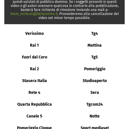
quindi valutati di pubblico dominio. Se i soggetti presenti in questi
video o gli autori avessero qualcosa in contrario alla pubblicazione,
basterà fare richiesta di rimozione inviando una mail a:
team_verticali@italiaonline.it
. Provvederemo alla cancellazione del
video nel minor tempo possibile.
Verissimo
Tg4
Rai 1
Mattina
Fuori dal Coro
Tg5
Rai 2
Pomeriggio
Stasera Italia
Studioaperto
Rete 4
Sera
Quarta Repubblica
Tgcom24
Canale 5
Notte
Pomeriggio Cinque
Sport mediaset