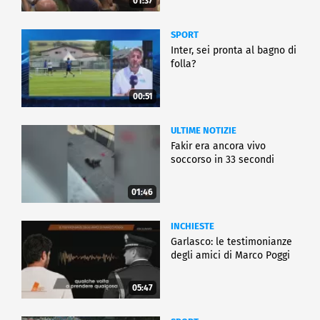
01:37
SPORT
Inter, sei pronta al bagno di
folla?
00:51
ULTIME NOTIZIE
Fakir era ancora vivo
soccorso in 33 secondi
01:46
INCHIESTE
Garlasco: le testimonianze
degli amici di Marco Poggi
05:47