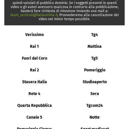
quindi valutati di pubblico dominio. Se i soggetti presenti in questi
video o gli autori avessero qualcosa in contrario alla pubblicazione,
basterà fare richiesta di rimozione inviando una mail a:
team_verticali@italiaonline.it
. Provvederemo alla cancellazione del
video nel minor tempo possibile.
Verissimo
Tg4
Rai 1
Mattina
Fuori dal Coro
Tg5
Rai 2
Pomeriggio
Stasera Italia
Studioaperto
Rete 4
Sera
Quarta Repubblica
Tgcom24
Canale 5
Notte