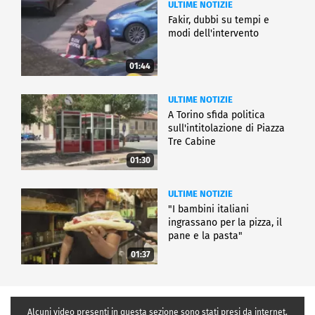
ULTIME NOTIZIE
Fakir, dubbi su tempi e
modi dell'intervento
01:44
ULTIME NOTIZIE
A Torino sfida politica
sull'intitolazione di Piazza
Tre Cabine
01:30
ULTIME NOTIZIE
"I bambini italiani
ingrassano per la pizza, il
pane e la pasta"
01:37
Alcuni video presenti in questa sezione sono stati presi da internet,