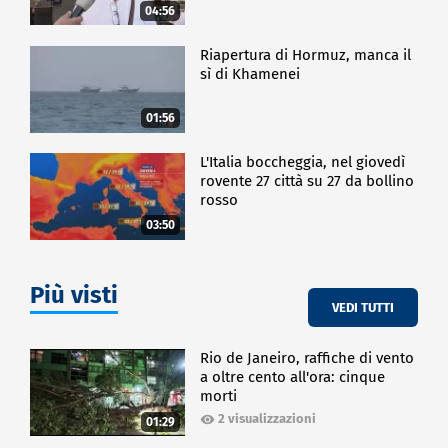
04:56
Riapertura di Hormuz, manca il
sì di Khamenei
01:56
L'Italia boccheggia, nel giovedì
rovente 27 città su 27 da bollino
rosso
03:50
Più visti
VEDI TUTTI
Rio de Janeiro, raffiche di vento
a oltre cento all'ora: cinque
morti
2 visualizzazioni
01:29