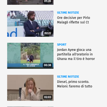
01:20
ULTIME NOTIZIE
Ore decisive per Pirlo
Malagò riflette sul Ct
02:22
SPORT
Jordan Ayew gioca una
partitella all'oratorio in
Ghana ma il tiro è horror
00:38
ULTIME NOTIZIE
Diesel, primo sconto.
Meloni: faremo di tutto
02:03