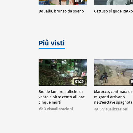
00:31
0
Doualla, bronzo da sogno
Gattuso si gode Ratk
Più visti
01:29
0
Rio de Janeiro, raffiche di
Marocco, centinaia di
vento a oltre cento all'ora:
migranti arrivano
cinque morti
nell'enclave spagnola
Ceuta
3 visualizzazioni
5 visualizzazioni