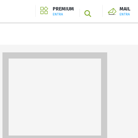
PREMIUM
MAIL
SEARCH
ENTRA
ENTRA
ENTRA