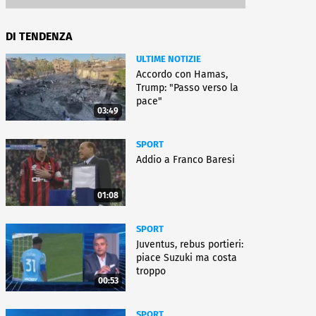
DI TENDENZA
ULTIME NOTIZIE
Accordo con Hamas,
Trump: "Passo verso la
pace"
03:49
SPORT
Addio a Franco Baresi
01:08
SPORT
Juventus, rebus portieri:
piace Suzuki ma costa
troppo
00:53
SPORT