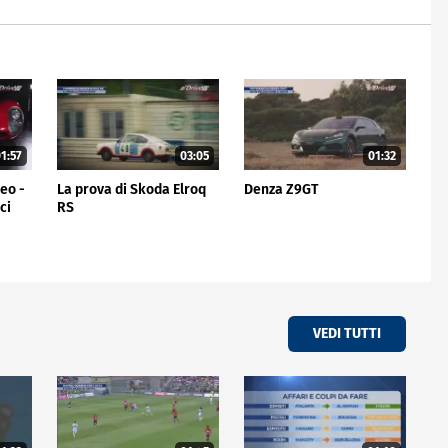
1:57
03:05
01:32
meo -
La prova di Skoda Elroq
Denza Z9GT
ci
RS
VEDI TUTTI