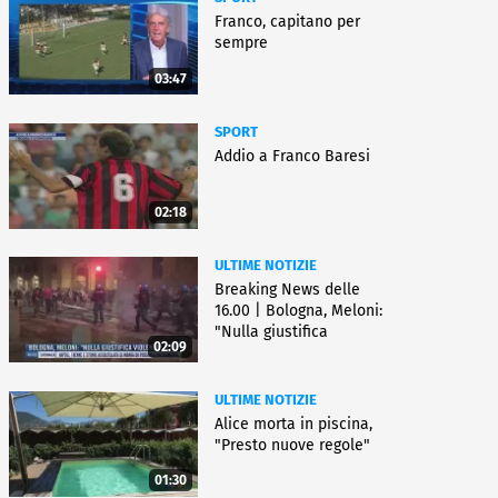
Franco, capitano per
sempre
03:47
SPORT
Addio a Franco Baresi
02:18
ULTIME NOTIZIE
Breaking News delle
16.00 | Bologna, Meloni:
"Nulla giustifica
02:09
violenza"
ULTIME NOTIZIE
Alice morta in piscina,
"Presto nuove regole"
01:30