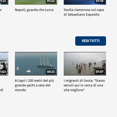
1:33
01:45
01:10
ov
Napoli, guarda che Lucca
Svolta clamorosa sul capo
di Sebastiano Esposito
VEDI TUTTI
1:03
00:33
01:07
A Capri i 220 metri del più
I migranti di Ceuta: "Siamo
grande yacht a vela del
venuti qui in cerca di una
 di
mondo
vita migliore"