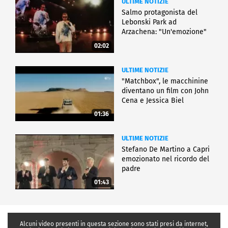
ULTIME NOTIZIE
Salmo protagonista del
Lebonski Park ad
Arzachena: "Un'emozione"
02:02
ULTIME NOTIZIE
"Matchbox", le macchinine
diventano un film con John
Cena e Jessica Biel
01:36
ULTIME NOTIZIE
Stefano De Martino a Capri
emozionato nel ricordo del
padre
01:43
Alcuni video presenti in questa sezione sono stati presi da internet,