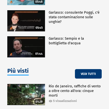
05:48
Garlasco: consulente Poggi, c'è
stata contaminazione sulle
unghie?
05:45
Garlasco: Sempio e la
bottiglietta d'acqua
01:44
Più visti
VEDI TUTTI
Rio de Janeiro, raffiche di vento
a oltre cento all'ora: cinque
morti
5 visualizzazioni
01:29