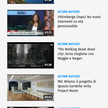
01:56
ULTIME NOTIZIE
Vittimberga (Inps): No nuovi
interventi su età
pensionabile
01:13
ULTIME NOTIZIE
'The Walking dead: dead
city', terza stagione con
Maggie e Negan
01:38
ULTIME NOTIZIE
PAC Milano: il progetto di
Ignazio Gardella nella
Project Room
02:42