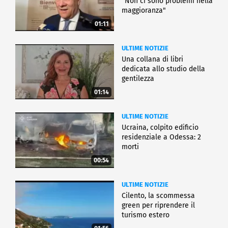
"Non ci sono problemi nella
maggioranza"
01:11
ULTIME NOTIZIE
Una collana di libri
dedicata allo studio della
gentilezza
01:14
ULTIME NOTIZIE
Ucraina, colpito edificio
residenziale a Odessa: 2
morti
00:54
ULTIME NOTIZIE
Cilento, la scommessa
green per riprendere il
turismo estero