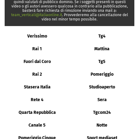
quindi valutati di pubblico dominio. Se i soggetti presenti in questi
video o gli autori avessero qualcosa in contrario alla pubblicazione,
basterà fare richiesta di rimozione inviando una mail a:
team_verticali@italiaonline.it
. Provvederemo alla cancellazione del
video nel minor tempo possibile.
Verissimo
Tg4
Rai 1
Mattina
Fuori dal Coro
Tg5
Rai 2
Pomeriggio
Stasera Italia
Studioaperto
Rete 4
Sera
Quarta Repubblica
Tgcom24
Canale 5
Notte
Pomeriggio Cinque
Sport mediaset