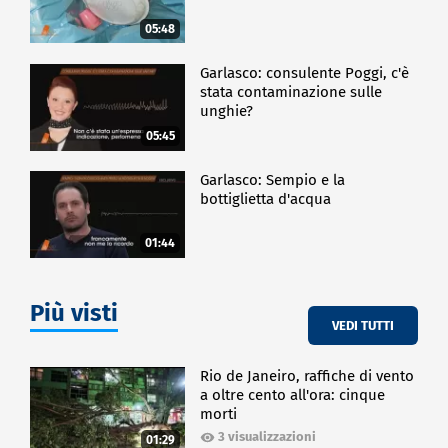
05:48
Garlasco: consulente Poggi, c'è
stata contaminazione sulle
unghie?
05:45
Garlasco: Sempio e la
bottiglietta d'acqua
01:44
Più visti
VEDI TUTTI
Rio de Janeiro, raffiche di vento
a oltre cento all'ora: cinque
morti
3 visualizzazioni
01:29