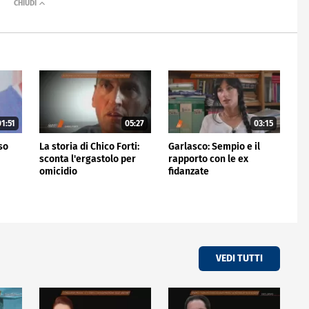
1:51
05:27
03:15
rso
La storia di Chico Forti:
Garlasco: Sempio e il
sconta l'ergastolo per
rapporto con le ex
omicidio
fidanzate
VEDI TUTTI