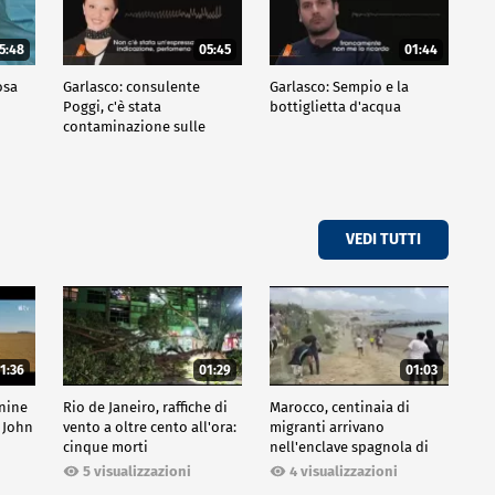
5:48
05:45
01:44
osa
Garlasco: consulente
Garlasco: Sempio e la
Poggi, c'è stata
bottiglietta d'acqua
contaminazione sulle
unghie?
VEDI TUTTI
1:36
01:29
01:03
inine
Rio de Janeiro, raffiche di
Marocco, centinaia di
 John
vento a oltre cento all'ora:
migranti arrivano
cinque morti
nell'enclave spagnola di
Ceuta
5 visualizzazioni
4 visualizzazioni