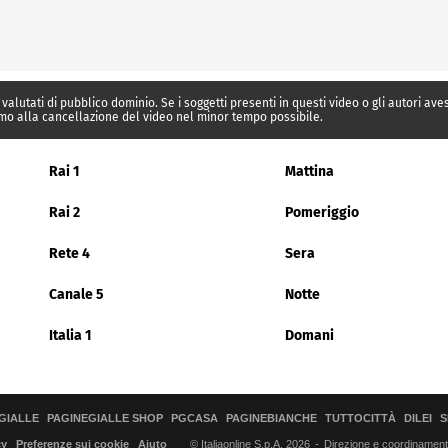
 valutati di pubblico dominio. Se i soggetti presenti in questi video o gli autori av
mo alla cancellazione del video nel minor tempo possibile.
Rai 1
Mattina
Rai 2
Pomeriggio
Rete 4
Sera
Canale 5
Notte
Italia 1
Domani
GIALLE
PAGINEGIALLE SHOP
PGCASA
PAGINEBIANCHE
TUTTOCITTÀ
DILEI
S
© Italiaonline S.p.A. 2026
Direzione e coordinamento 
cy
Preferenze sui cookie
Aiuto