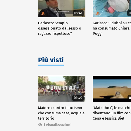
05:41
0
Garlasco: Sempio
Garlasco: i dubbi su c
ossessionato dal sesso o
ha consumato Chiara
ragazzo rispettoso?
Poggi
Più visti
01:49
0
Maiorca contro il turismo
"Matchbox", le macch
che consuma case, acqua e
diventano un film con
territorio
Cena e Jessica Biel
1 visualizzazioni