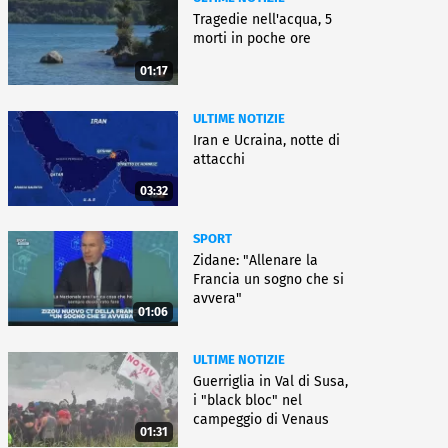
Tragedie nell'acqua, 5
morti in poche ore
01:17
ULTIME NOTIZIE
Iran e Ucraina, notte di
attacchi
03:32
SPORT
Zidane: "Allenare la
Francia un sogno che si
avvera"
01:06
ULTIME NOTIZIE
Guerriglia in Val di Susa,
i "black bloc" nel
campeggio di Venaus
01:31