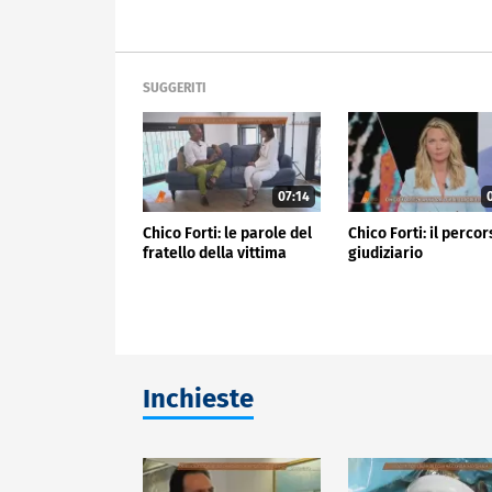
SUGGERITI
07:14
0
Chico Forti: le parole del
Chico Forti: il perco
fratello della vittima
giudiziario
Inchieste