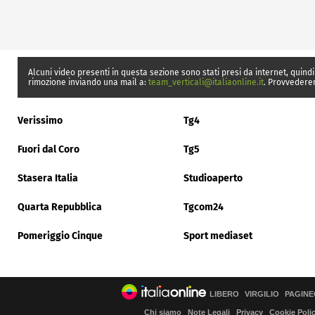
Alcuni video presenti in questa sezione sono stati presi da internet, quindi
rimozione inviando una mail a:
team_verticali@italiaonline.it
. Provvedere
Verissimo
Tg4
Fuori dal Coro
Tg5
Stasera Italia
Studioaperto
Quarta Repubblica
Tgcom24
Pomeriggio Cinque
Sport mediaset
LIBERO
VIRGILIO
PAGINE
Chi siamo
Note Legali
Privacy
Cookie Poli