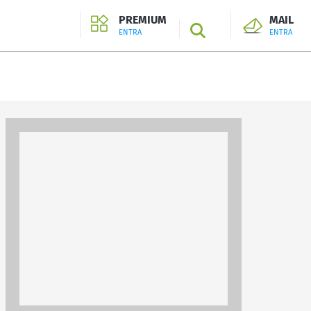
PREMIUM
MAIL
SEARCH
ENTRA
ENTRA
ENTRA