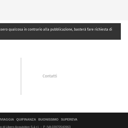
essero qualcosa in contrario alla pubblicazione, basterà fare richiesta di
Contatti
IVIAGGIA
QUIFINANZA
BUONISSIMO
SUPEREVA
di Libero Acquisition S.á r.l.
P. IVA 03970540963