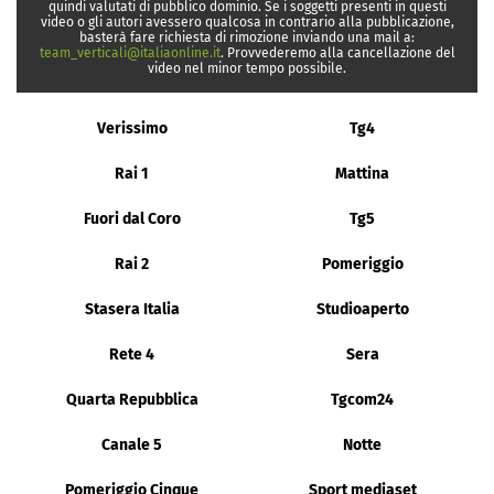
quindi valutati di pubblico dominio. Se i soggetti presenti in questi
video o gli autori avessero qualcosa in contrario alla pubblicazione,
basterà fare richiesta di rimozione inviando una mail a:
team_verticali@italiaonline.it
. Provvederemo alla cancellazione del
video nel minor tempo possibile.
Verissimo
Tg4
Rai 1
Mattina
Fuori dal Coro
Tg5
Rai 2
Pomeriggio
Stasera Italia
Studioaperto
Rete 4
Sera
Quarta Repubblica
Tgcom24
Canale 5
Notte
Pomeriggio Cinque
Sport mediaset