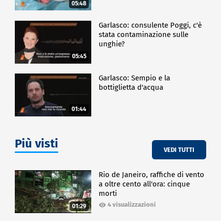
05:48
Garlasco: consulente Poggi, c'è
stata contaminazione sulle
unghie?
05:45
Garlasco: Sempio e la
bottiglietta d'acqua
01:44
Più visti
VEDI TUTTI
Rio de Janeiro, raffiche di vento
a oltre cento all'ora: cinque
morti
4 visualizzazioni
01:29