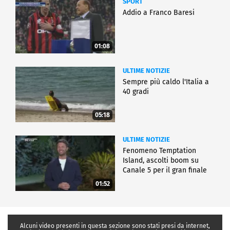
SPORT
Addio a Franco Baresi
01:08
ULTIME NOTIZIE
Sempre più caldo l'Italia a
40 gradi
05:18
ULTIME NOTIZIE
Fenomeno Temptation
Island, ascolti boom su
Canale 5 per il gran finale
01:52
Alcuni video presenti in questa sezione sono stati presi da internet,