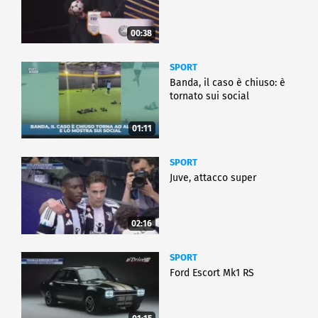
00:38
SPORT
Banda, il caso è chiuso: è
tornato sui social
01:11
SPORT
Juve, attacco super
02:16
SPORT
Ford Escort Mk1 RS