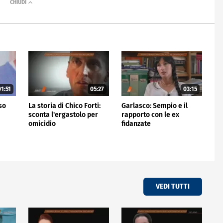
1:51
05:27
03:15
rso
La storia di Chico Forti:
Garlasco: Sempio e il
sconta l'ergastolo per
rapporto con le ex
omicidio
fidanzate
VEDI TUTTI