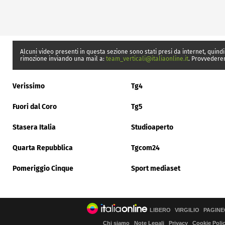
Alcuni video presenti in questa sezione sono stati presi da internet, quindi
rimozione inviando una mail a:
team_verticali@italiaonline.it
. Provvedere
Verissimo
Tg4
Fuori dal Coro
Tg5
Stasera Italia
Studioaperto
Quarta Repubblica
Tgcom24
Pomeriggio Cinque
Sport mediaset
LIBERO
VIRGILIO
PAGINE
Chi siamo
Note Legali
Privacy
Cookie Poli