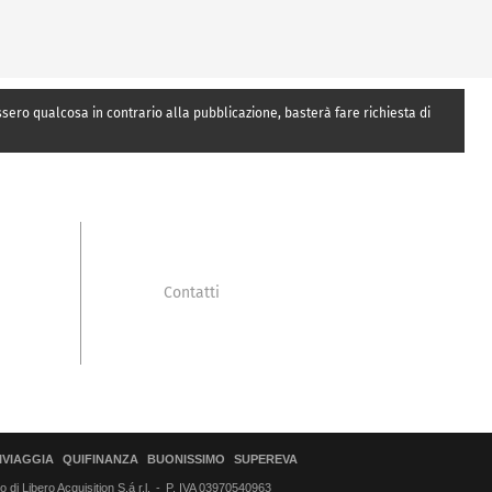
essero qualcosa in contrario alla pubblicazione, basterà fare richiesta di
Contatti
IVIAGGIA
QUIFINANZA
BUONISSIMO
SUPEREVA
di Libero Acquisition S.á r.l.
P. IVA 03970540963