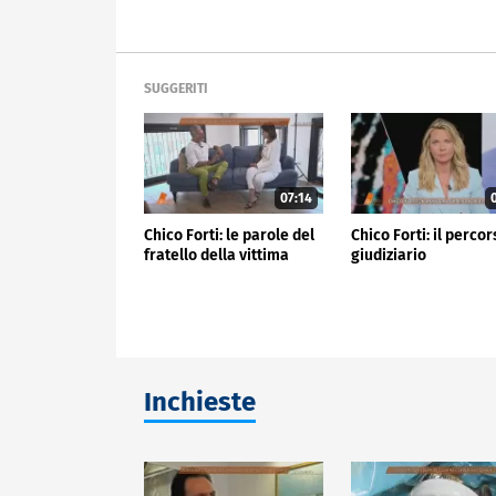
SUGGERITI
07:14
0
Chico Forti: le parole del
Chico Forti: il perco
fratello della vittima
giudiziario
Inchieste