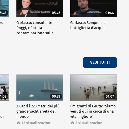
5:48
05:45
01:44
osa
Garlasco: consulente
Garlasco: Sempio e la
Poggi, c'è stata
bottiglietta d'acqua
contaminazione sulle
unghie?
VEDI TUTTI
1:03
00:33
01:07
A Capri i 220 metri del più
I migranti di Ceuta: "Siamo
grande yacht a vela del
venuti qui in cerca di una
 di
mondo
vita migliore"
12 visualizzazioni
3 visualizzazioni