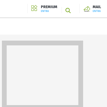
PREMIUM
MAIL
SEARCH
ENTRA
ENTRA
ENTRA