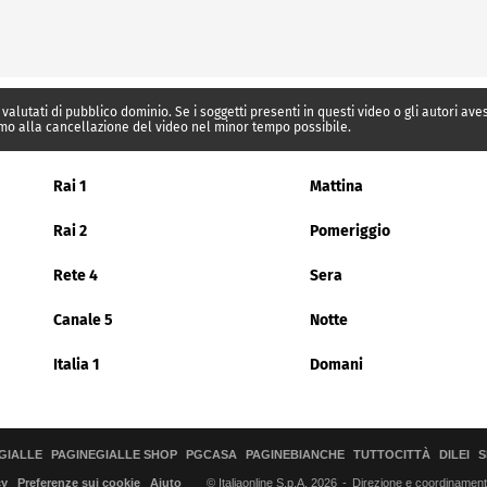
 valutati di pubblico dominio. Se i soggetti presenti in questi video o gli autori av
mo alla cancellazione del video nel minor tempo possibile.
Rai 1
Mattina
Rai 2
Pomeriggio
Rete 4
Sera
Canale 5
Notte
Italia 1
Domani
GIALLE
PAGINEGIALLE SHOP
PGCASA
PAGINEBIANCHE
TUTTOCITTÀ
DILEI
S
© Italiaonline S.p.A. 2026
Direzione e coordinamento 
cy
Preferenze sui cookie
Aiuto