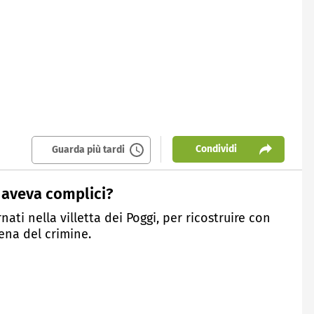
Condividi
Guarda più tardi
o aveva complici?
rnati nella villetta dei Poggi, per ricostruire con
ena del crimine.