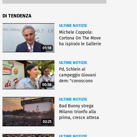
DI TENDENZA
ULTIME NOTIZIE
Michele Coppola:
Cortona On The Move
ha ispiralo le Gallerie
01:18
d'Italia
ULTIME NOTIZIE
Pd, Schlein al
campeggio Giovani
dem: "conoscono
00:58
priorità italiani"
ULTIME NOTIZIE
Bad Bunny strega
Milano: trionfo alla
prima, cresce attesa
02:25
per bis
ULTIME NOTIZIE