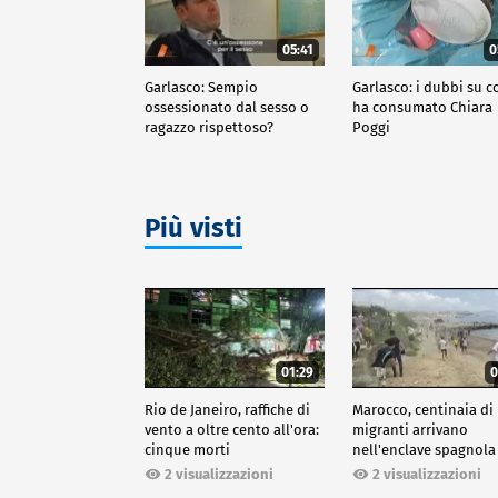
05:41
0
Garlasco: Sempio
Garlasco: i dubbi su c
ossessionato dal sesso o
ha consumato Chiara
ragazzo rispettoso?
Poggi
Più visti
01:29
0
Rio de Janeiro, raffiche di
Marocco, centinaia di
vento a oltre cento all'ora:
migranti arrivano
cinque morti
nell'enclave spagnola
Ceuta
2 visualizzazioni
2 visualizzazioni