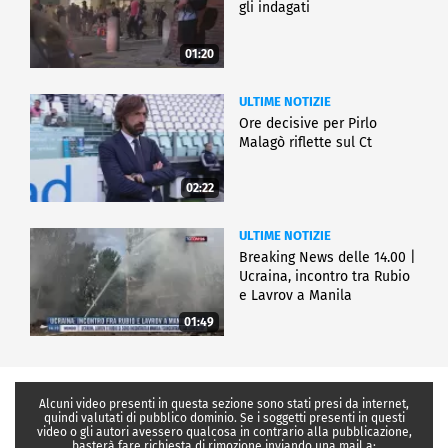
gli indagati
01:20
ULTIME NOTIZIE
Ore decisive per Pirlo
Malagò riflette sul Ct
02:22
ULTIME NOTIZIE
Breaking News delle 14.00 |
Ucraina, incontro tra Rubio
e Lavrov a Manila
01:49
Alcuni video presenti in questa sezione sono stati presi da internet,
quindi valutati di pubblico dominio. Se i soggetti presenti in questi
video o gli autori avessero qualcosa in contrario alla pubblicazione,
basterà fare richiesta di rimozione inviando una mail a: