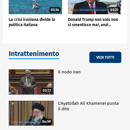
03:34
03:21
La crisi iraniana divide la
Donald Trump non solo non
politica italiana
si smentisce mai, anzi...
Intrattenimento
VEDI TUTTI
Il nodo Iran
03:12
L'Ayatollah Ali Khamenei punta
il dito
04:59