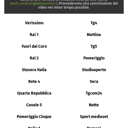
team_verticali@italiaonline.it
. Provvederemo alla cancellazione del
video nel minor tempo possibile.
Verissimo
Tg4
Rai 1
Mattina
Fuori dal Coro
Tg5
Rai 2
Pomeriggio
Stasera Italia
Studioaperto
Rete 4
Sera
Quarta Repubblica
Tgcom24
Canale 5
Notte
Pomeriggio Cinque
Sport mediaset