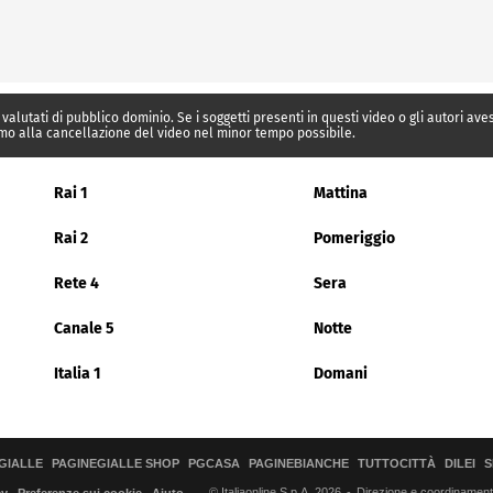
 valutati di pubblico dominio. Se i soggetti presenti in questi video o gli autori av
mo alla cancellazione del video nel minor tempo possibile.
Rai 1
Mattina
Rai 2
Pomeriggio
Rete 4
Sera
Canale 5
Notte
Italia 1
Domani
GIALLE
PAGINEGIALLE SHOP
PGCASA
PAGINEBIANCHE
TUTTOCITTÀ
DILEI
S
© Italiaonline S.p.A. 2026
Direzione e coordinamento 
cy
Preferenze sui cookie
Aiuto