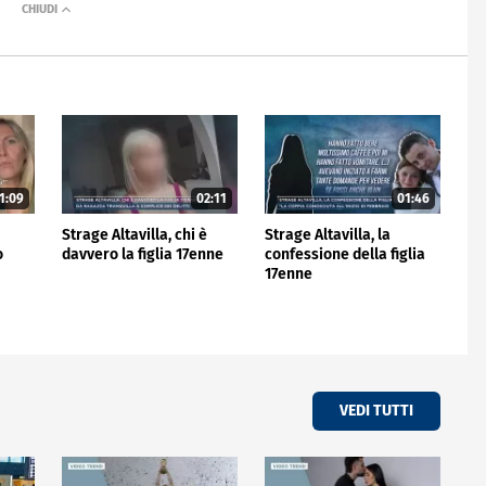
1:09
02:11
01:46
Strage Altavilla, chi è
Strage Altavilla, la
o
davvero la figlia 17enne
confessione della figlia
17enne
VEDI TUTTI