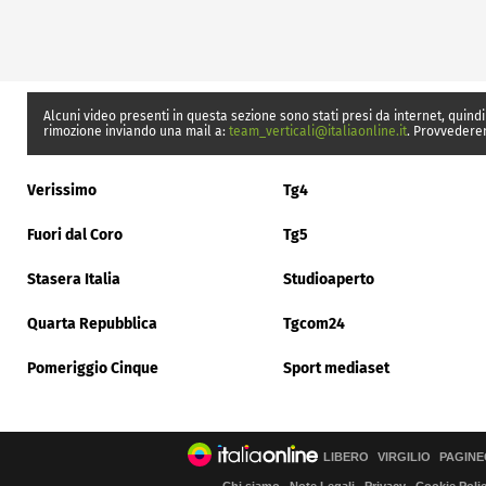
Alcuni video presenti in questa sezione sono stati presi da internet, quindi
rimozione inviando una mail a:
team_verticali@italiaonline.it
. Provvedere
Verissimo
Tg4
Fuori dal Coro
Tg5
Stasera Italia
Studioaperto
Quarta Repubblica
Tgcom24
Pomeriggio Cinque
Sport mediaset
LIBERO
VIRGILIO
PAGINE
Chi siamo
Note Legali
Privacy
Cookie Poli