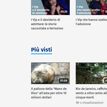
05:20
0
I Vip e il desiderio di
I Vip che hanno scelt
adottare: le storie
l'adozione
raccontate a Verissimo
Più visti
01:09
0
Il pallone della "Mano de
Rio de Janeiro, raffich
Dios" all'asta per oltre 10
vento a oltre cento all
milioni dollari
cinque morti
4 visualizzazioni