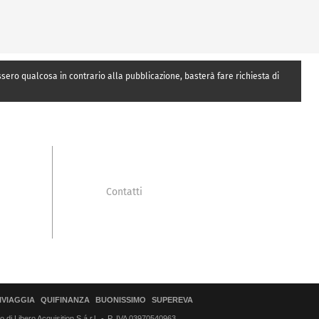
essero qualcosa in contrario alla pubblicazione, basterà fare richiesta di
Contatti
IVIAGGIA
QUIFINANZA
BUONISSIMO
SUPEREVA
di Libero Acquisition S.á r.l.
P. IVA 03970540963