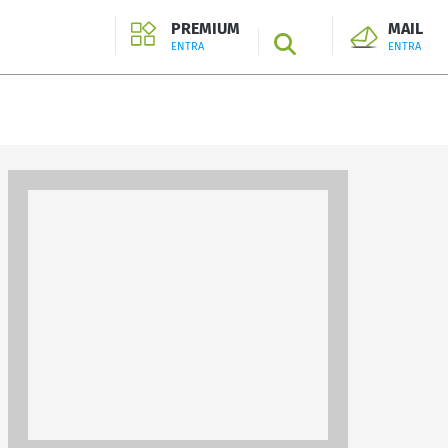
PREMIUM
MAIL
SEARCH
ENTRA
ENTRA
ENTRA