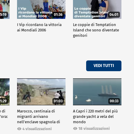
5:19
01:36
04:01
o
I Vip ricordano la vittoria
Le coppie di Temptation
ai Mondiali 2006
Island che sono diventate
genitori
VEDI TUTTI
1:29
01:03
00:33
e di
Marocco, centinaia di
A Capri i 220 metri del più
'ora:
migranti arrivano
grande yacht a vela del
nell'enclave spagnola di
mondo
Ceuta
18 visualizzazioni
4 visualizzazioni