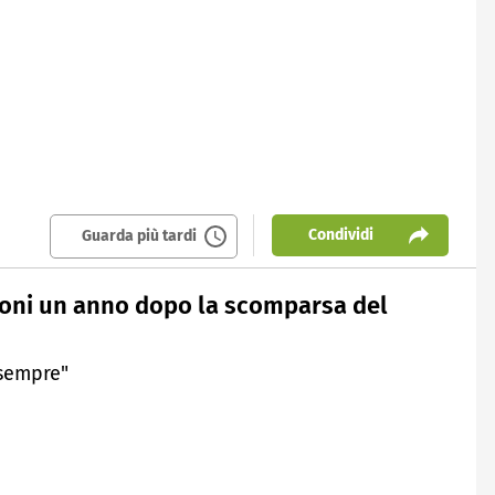
Condividi
Guarda più tardi
usconi un anno dopo la scomparsa del
 sempre"