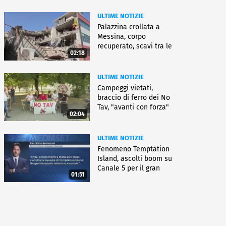
ULTIME NOTIZIE
Palazzina crollata a
Messina, corpo
recuperato, scavi tra le
02:18
macerie
ULTIME NOTIZIE
Campeggi vietati,
braccio di ferro dei No
Tav, "avanti con forza"
02:04
ULTIME NOTIZIE
Fenomeno Temptation
Island, ascolti boom su
Canale 5 per il gran
01:51
finale