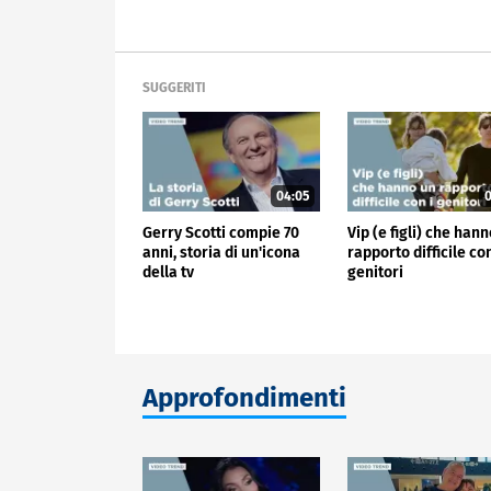
SUGGERITI
04:05
0
Gerry Scotti compie 70
Vip (e figli) che han
anni, storia di un'icona
rapporto difficile con
della tv
genitori
Approfondimenti