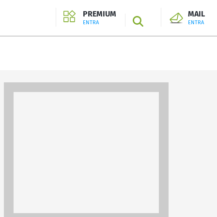
PREMIUM
MAIL
SEARCH
ENTRA
ENTRA
ENTRA