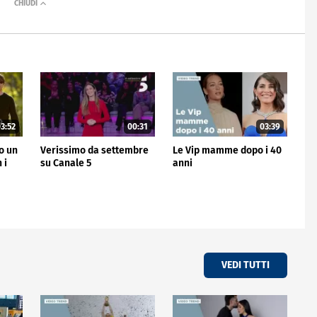
3:52
00:31
03:39
no un
Verissimo da settembre
Le Vip mamme dopo i 40
 i
su Canale 5
anni
VEDI TUTTI