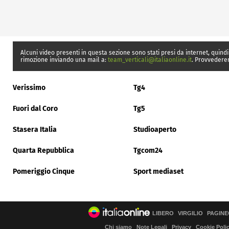
Alcuni video presenti in questa sezione sono stati presi da internet, quindi
rimozione inviando una mail a:
team_verticali@italiaonline.it
. Provvedere
Verissimo
Tg4
Fuori dal Coro
Tg5
Stasera Italia
Studioaperto
Quarta Repubblica
Tgcom24
Pomeriggio Cinque
Sport mediaset
LIBERO
VIRGILIO
PAGINE
Chi siamo
Note Legali
Privacy
Cookie Poli