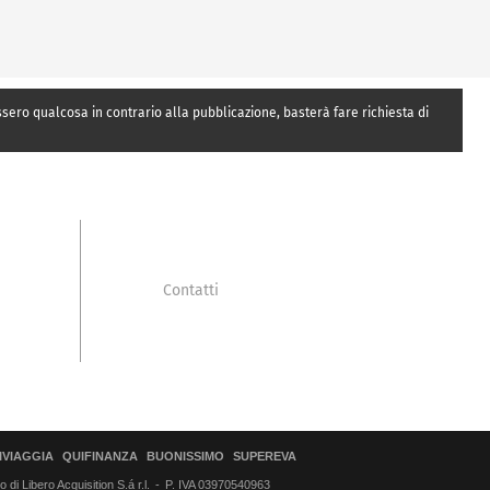
essero qualcosa in contrario alla pubblicazione, basterà fare richiesta di
Contatti
IVIAGGIA
QUIFINANZA
BUONISSIMO
SUPEREVA
di Libero Acquisition S.á r.l.
P. IVA 03970540963