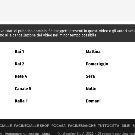
 valutati di pubblico dominio. Se i soggetti presenti in questi video o gli autori av
mo alla cancellazione del video nel minor tempo possibile.
Rai 1
Mattina
Rai 2
Pomeriggio
Rete 4
Sera
Canale 5
Notte
Italia 1
Domani
GIALLE
PAGINEGIALLE SHOP
PGCASA
PAGINEBIANCHE
TUTTOCITTÀ
DILEI
S
© Italiaonline S.p.A. 2026
Direzione e coordinamento 
cy
Preferenze sui cookie
Aiuto