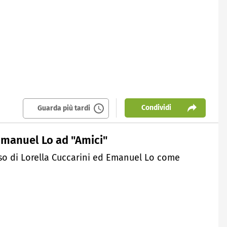
Condividi
Guarda più tardi
 Emanuel Lo ad "Amici"
so di Lorella Cuccarini ed Emanuel Lo come