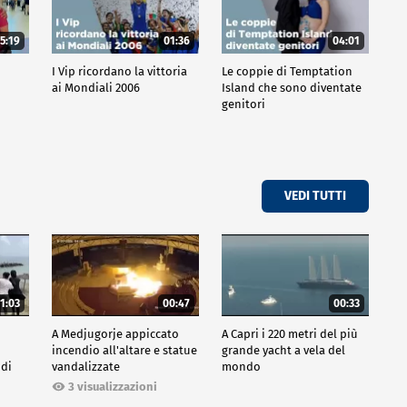
5:19
01:36
04:01
o
I Vip ricordano la vittoria
Le coppie di Temptation
ai Mondiali 2006
Island che sono diventate
genitori
VEDI TUTTI
1:03
00:47
00:33
A Medjugorje appiccato
A Capri i 220 metri del più
incendio all'altare e statue
grande yacht a vela del
 di
vandalizzate
mondo
3 visualizzazioni