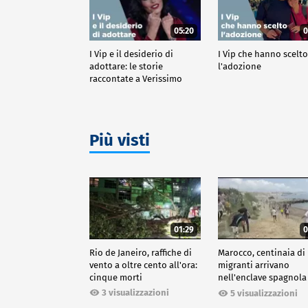
05:20
0
I Vip e il desiderio di
I Vip che hanno scelt
adottare: le storie
l'adozione
raccontate a Verissimo
Più visti
01:29
0
Rio de Janeiro, raffiche di
Marocco, centinaia di
vento a oltre cento all'ora:
migranti arrivano
cinque morti
nell'enclave spagnola
Ceuta
3 visualizzazioni
5 visualizzazioni