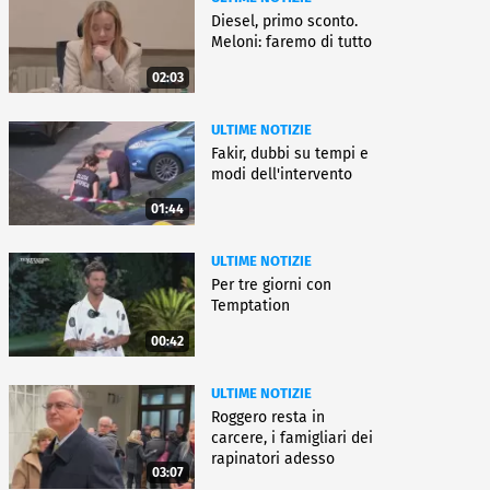
Diesel, primo sconto.
Meloni: faremo di tutto
02:03
ULTIME NOTIZIE
Fakir, dubbi su tempi e
modi dell'intervento
01:44
ULTIME NOTIZIE
Per tre giorni con
Temptation
00:42
ULTIME NOTIZIE
Roggero resta in
carcere, i famigliari dei
rapinatori adesso
03:07
battono cassa