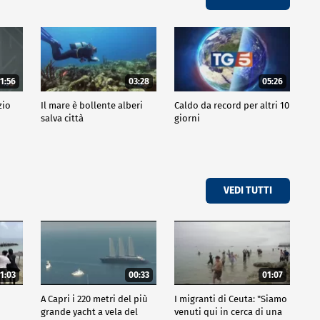
1:56
03:28
05:26
zio
Il mare è bollente alberi
Caldo da record per altri 10
salva città
giorni
VEDI TUTTI
1:03
00:33
01:07
A Capri i 220 metri del più
I migranti di Ceuta: "Siamo
grande yacht a vela del
venuti qui in cerca di una