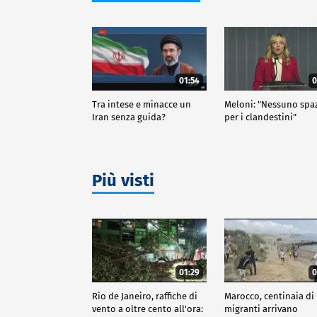
01:54
0
Tra intese e minacce un
Meloni: "Nessuno spa
Iran senza guida?
per i clandestini"
Più visti
01:29
0
Rio de Janeiro, raffiche di
Marocco, centinaia di
vento a oltre cento all'ora:
migranti arrivano