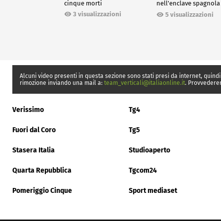
cinque morti
nell'enclave spagnola
Ceuta
3 visualizzazioni
5 visualizzazioni
Alcuni video presenti in questa sezione sono stati presi da internet, quindi
rimozione inviando una mail a:
team_verticali@italiaonline.it
. Provvedere
Verissimo
Tg4
Fuori dal Coro
Tg5
Stasera Italia
Studioaperto
Quarta Repubblica
Tgcom24
Pomeriggio Cinque
Sport mediaset