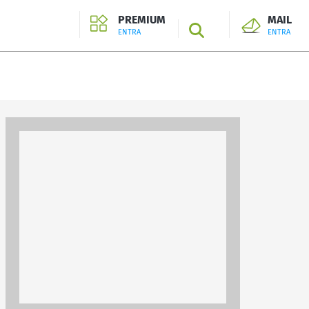
PREMIUM
MAIL
SEARCH
ENTRA
ENTRA
ENTRA