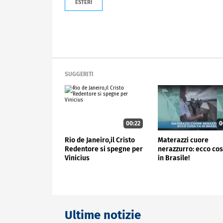
ESTERI
SUGGERITI
00:22
0
Rio de Janeiro,il Cristo
Materazzi cuore
Redentore si spegne per
nerazzurro: ecco cos
Vinicius
in Brasile!
Ultime notizie