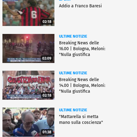
Addio a Franco Baresi
02:18
ULTIME NOTIZIE
Breaking News delle
16.00 | Bologna, Meloni:
"Nulla giustifica
02:09
violenza"
ULTIME NOTIZIE
Breaking News delle
14.00 | Bologna, Meloni:
"Nulla giustifica
02:18
violenza"
ULTIME NOTIZIE
"Mattarella si metta
mano sulla coscienza"
01:38