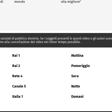
 di
mondo
vita migliore"
 valutati di pubblico dominio. Se i soggetti presenti in questi video o gli autori av
mo alla cancellazione del video nel minor tempo possibile.
Rai 1
Mattina
Rai 2
Pomeriggio
Rete 4
Sera
Canale 5
Notte
Italia 1
Domani