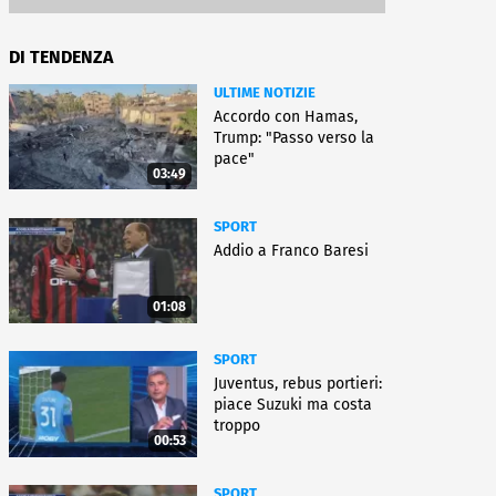
DI TENDENZA
ULTIME NOTIZIE
Accordo con Hamas,
Trump: "Passo verso la
pace"
03:49
SPORT
Addio a Franco Baresi
01:08
SPORT
Juventus, rebus portieri:
piace Suzuki ma costa
troppo
00:53
SPORT