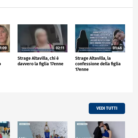
1:09
02:11
01:46
Strage Altavilla, chi è
Strage Altavilla, la
o
davvero la figlia 17enne
confessione della figlia
17enne
VEDI TUTTI