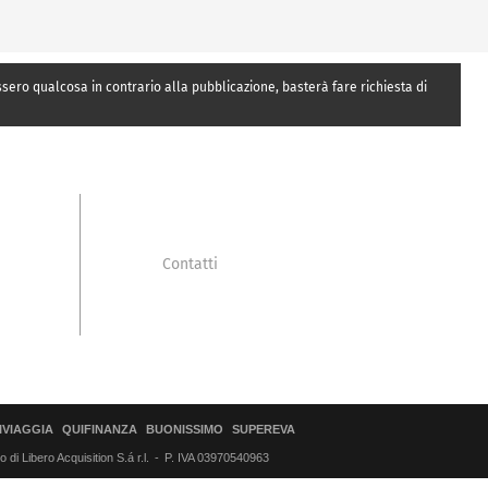
essero qualcosa in contrario alla pubblicazione, basterà fare richiesta di
Contatti
IVIAGGIA
QUIFINANZA
BUONISSIMO
SUPEREVA
di Libero Acquisition S.á r.l.
P. IVA 03970540963