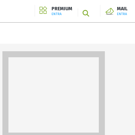
PREMIUM
MAIL
SEARCH
ENTRA
ENTRA
ENTRA