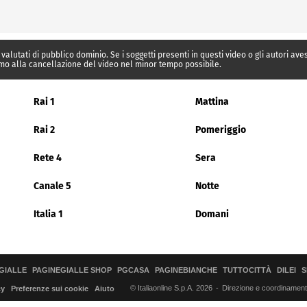
 valutati di pubblico dominio. Se i soggetti presenti in questi video o gli autori av
mo alla cancellazione del video nel minor tempo possibile.
Rai 1
Mattina
Rai 2
Pomeriggio
Rete 4
Sera
Canale 5
Notte
Italia 1
Domani
GIALLE
PAGINEGIALLE SHOP
PGCASA
PAGINEBIANCHE
TUTTOCITTÀ
DILEI
S
© Italiaonline S.p.A. 2026
Direzione e coordinamento 
cy
Preferenze sui cookie
Aiuto