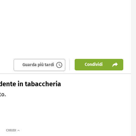
Condividi
Guarda più tardi
ndente in tabaccheria
to.