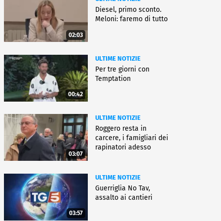
Diesel, primo sconto.
Meloni: faremo di tutto
02:03
ULTIME NOTIZIE
Per tre giorni con
Temptation
00:42
ULTIME NOTIZIE
Roggero resta in
carcere, i famigliari dei
rapinatori adesso
03:07
battono cassa
ULTIME NOTIZIE
Guerriglia No Tav,
assalto ai cantieri
03:57