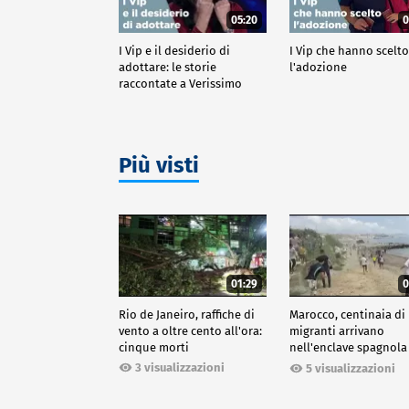
05:20
0
I Vip e il desiderio di
I Vip che hanno scelt
adottare: le storie
l'adozione
raccontate a Verissimo
Più visti
01:29
0
Rio de Janeiro, raffiche di
Marocco, centinaia di
vento a oltre cento all'ora:
migranti arrivano
cinque morti
nell'enclave spagnola
Ceuta
3 visualizzazioni
5 visualizzazioni