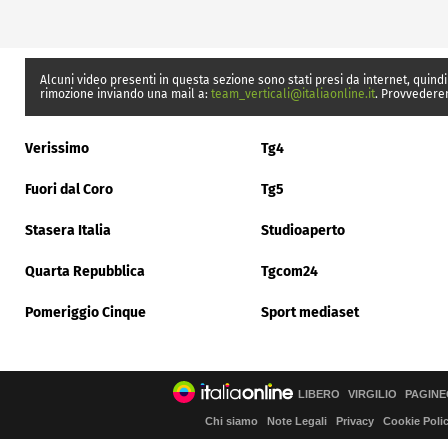
Alcuni video presenti in questa sezione sono stati presi da internet, quindi
rimozione inviando una mail a:
team_verticali@italiaonline.it
. Provvedere
Verissimo
Tg4
Fuori dal Coro
Tg5
Stasera Italia
Studioaperto
Quarta Repubblica
Tgcom24
Pomeriggio Cinque
Sport mediaset
LIBERO
VIRGILIO
PAGINE
Chi siamo
Note Legali
Privacy
Cookie Poli