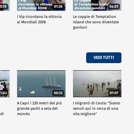
5:19
01:36
04:01
o
I Vip ricordano la vittoria
Le coppie di Temptation
ai Mondiali 2006
Island che sono diventate
genitori
VEDI TUTTI
1:03
00:33
01:07
A Capri i 220 metri del più
I migranti di Ceuta: "Siamo
grande yacht a vela del
venuti qui in cerca di una
 di
mondo
vita migliore"