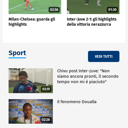
02:56
01:30
Milan-Chelsea: guarda gli
Inter-Juve 2-1: gli highlights
highlights
della vittoria nerazzurra
Sport
VEDI TUTTI
Chivu post Inter-Juve: "Non
siamo ancora pronti, il secondo
tempo non mi è piaciuto"
02:51
Il fenomeno Doualla
02:26