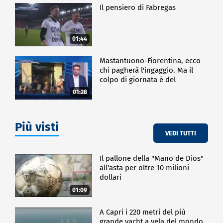
Il pensiero di Fabregas
01:44
Mastantuono-Fiorentina, ecco
chi pagherà l'ingaggio. Ma il
colpo di giornata è del
Frosinone"
01:28
Più visti
VEDI TUTTI
Il pallone della "Mano de Dios"
all'asta per oltre 10 milioni
dollari
01:09
A Capri i 220 metri del più
grande yacht a vela del mondo