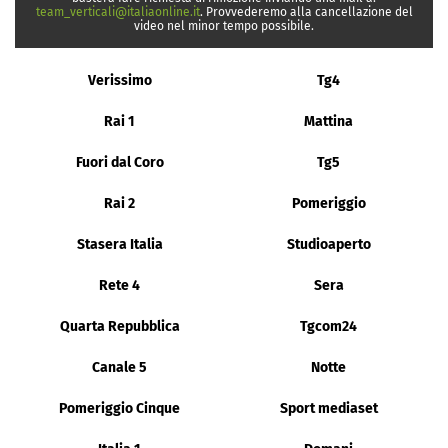
team_verticali@italiaonline.it
. Provvederemo alla cancellazione del
video nel minor tempo possibile.
Verissimo
Tg4
Rai 1
Mattina
Fuori dal Coro
Tg5
Rai 2
Pomeriggio
Stasera Italia
Studioaperto
Rete 4
Sera
Quarta Repubblica
Tgcom24
Canale 5
Notte
Pomeriggio Cinque
Sport mediaset