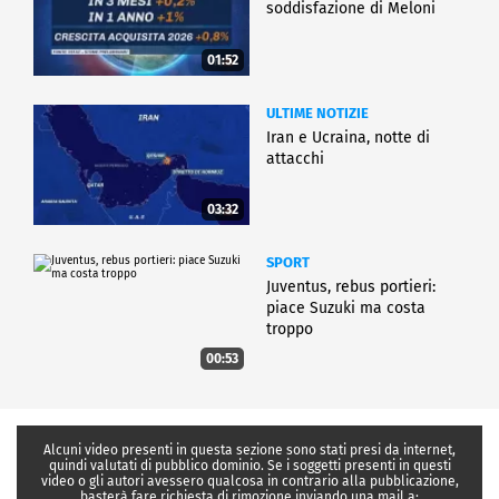
soddisfazione di Meloni
01:52
ULTIME NOTIZIE
Iran e Ucraina, notte di
attacchi
03:32
SPORT
Juventus, rebus portieri:
piace Suzuki ma costa
troppo
00:53
Alcuni video presenti in questa sezione sono stati presi da internet,
quindi valutati di pubblico dominio. Se i soggetti presenti in questi
video o gli autori avessero qualcosa in contrario alla pubblicazione,
basterà fare richiesta di rimozione inviando una mail a: