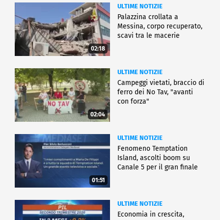
ULTIME NOTIZIE
Palazzina crollata a
Messina, corpo recuperato,
scavi tra le macerie
02:18
ULTIME NOTIZIE
Campeggi vietati, braccio di
ferro dei No Tav, "avanti
con forza"
02:04
ULTIME NOTIZIE
Fenomeno Temptation
Island, ascolti boom su
Canale 5 per il gran finale
01:51
ULTIME NOTIZIE
Economia in crescita,