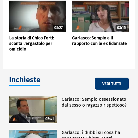
05:27
03:15
La storia di Chico Forti:
Garlasco: Sempio e il
sconta l'ergastolo per
rapporto con le ex fidanzate
omicidio
Inchieste
VEDI TUTTI
Garlasco: Sempio ossessionato
dal sesso o ragazzo rispettoso?
05:41
Garlasco: i dubbi su cosa ha