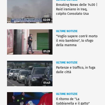
Breaking News delle 14.00 |
Raid iraniano in Iraq,
colpito Consolato Usa
02:09
ULTIME NOTIZIE
"Voglio sapere com'è morto
il mio bambino", lo sfogo
della mamma
01:29
ULTIME NOTIZIE
Partenze e traffico, in fuga
dalle città
01:45
ULTIME NOTIZIE
Il ritorno de "La
Gabbianella e il gatto"