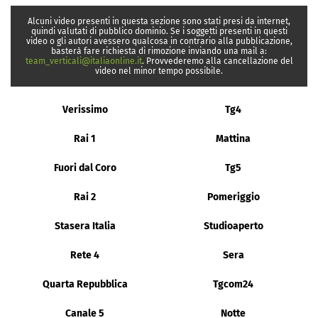
Alcuni video presenti in questa sezione sono stati presi da internet,
quindi valutati di pubblico dominio. Se i soggetti presenti in questi
video o gli autori avessero qualcosa in contrario alla pubblicazione,
basterà fare richiesta di rimozione inviando una mail a:
team_verticali@italiaonline.it
. Provvederemo alla cancellazione del
video nel minor tempo possibile.
Verissimo
Tg4
Rai 1
Mattina
Fuori dal Coro
Tg5
Rai 2
Pomeriggio
Stasera Italia
Studioaperto
Rete 4
Sera
Quarta Repubblica
Tgcom24
Canale 5
Notte