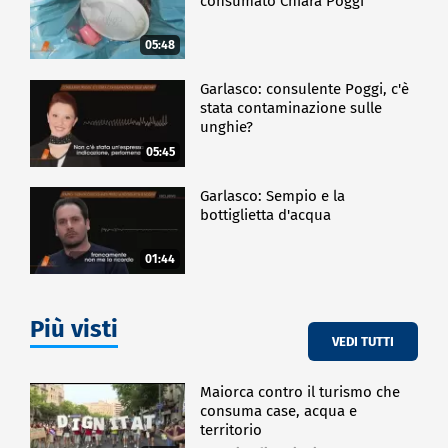
consumato Chiara Poggi
05:48
Garlasco: consulente Poggi, c'è
stata contaminazione sulle
unghie?
05:45
Garlasco: Sempio e la
bottiglietta d'acqua
01:44
Più visti
VEDI TUTTI
Maiorca contro il turismo che
consuma case, acqua e
territorio