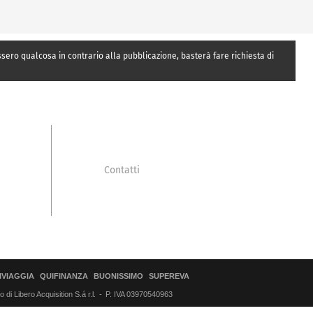
essero qualcosa in contrario alla pubblicazione, basterà fare richiesta di
Contatti
IVIAGGIA
QUIFINANZA
BUONISSIMO
SUPEREVA
di Libero Acquisition S.á r.l.
P. IVA 03970540963