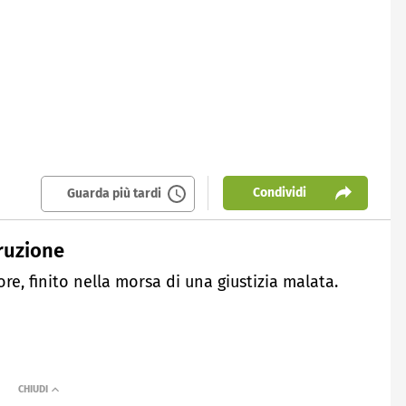
Condividi
Guarda più tardi
rruzione
re, finito nella morsa di una giustizia malata.