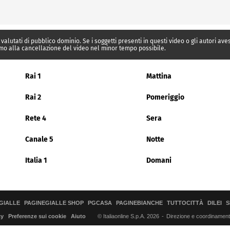
 valutati di pubblico dominio. Se i soggetti presenti in questi video o gli autori av
mo alla cancellazione del video nel minor tempo possibile.
Rai 1
Mattina
Rai 2
Pomeriggio
Rete 4
Sera
Canale 5
Notte
Italia 1
Domani
GIALLE
PAGINEGIALLE SHOP
PGCASA
PAGINEBIANCHE
TUTTOCITTÀ
DILEI
S
© Italiaonline S.p.A. 2026
Direzione e coordinamento 
cy
Preferenze sui cookie
Aiuto