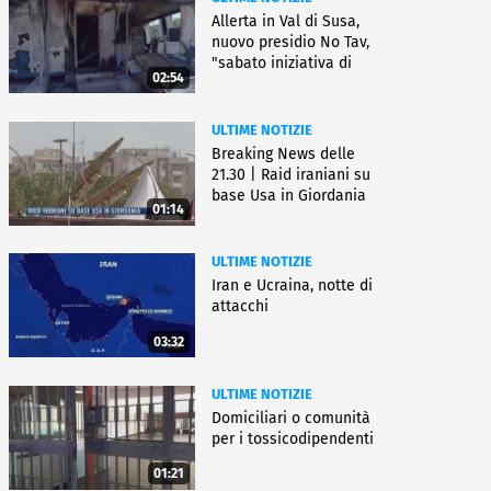
Allerta in Val di Susa,
nuovo presidio No Tav,
"sabato iniziativa di
02:54
lotta"
ULTIME NOTIZIE
Breaking News delle
21.30 | Raid iraniani su
base Usa in Giordania
01:14
ULTIME NOTIZIE
Iran e Ucraina, notte di
attacchi
03:32
ULTIME NOTIZIE
Domiciliari o comunità
per i tossicodipendenti
01:21