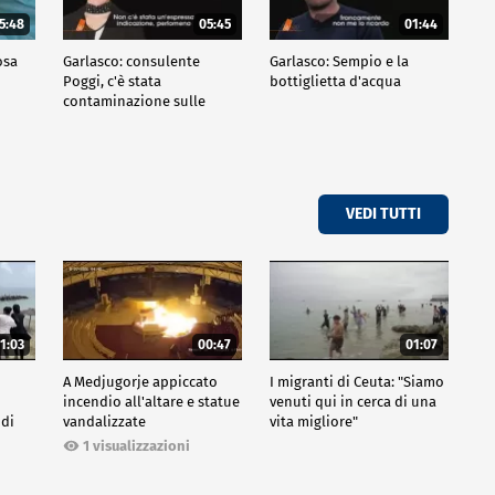
5:48
05:45
01:44
osa
Garlasco: consulente
Garlasco: Sempio e la
Poggi, c'è stata
bottiglietta d'acqua
contaminazione sulle
unghie?
VEDI TUTTI
1:03
00:47
01:07
A Medjugorje appiccato
I migranti di Ceuta: "Siamo
incendio all'altare e statue
venuti qui in cerca di una
 di
vandalizzate
vita migliore"
1 visualizzazioni