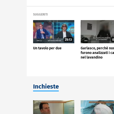
SUGGERITI
25:13
0
Un tavolo per due
Garlasco, perchè no
furono analizzati i ca
nel lavandino
Inchieste