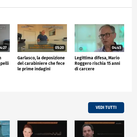
4:27
05:20
04:45
n
Garlasco, la deposizione
Legittima difesa, Mario
pelli
del carabiniere che fece
Roggero rischia 15 anni
le prime indagini
di carcere
VEDI TUTTI