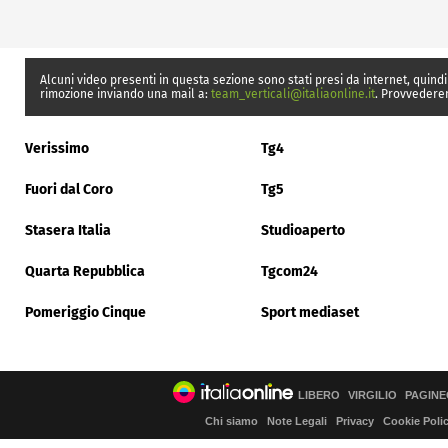
Alcuni video presenti in questa sezione sono stati presi da internet, quindi
rimozione inviando una mail a:
team_verticali@italiaonline.it
. Provvedere
Verissimo
Tg4
Fuori dal Coro
Tg5
Stasera Italia
Studioaperto
Quarta Repubblica
Tgcom24
Pomeriggio Cinque
Sport mediaset
LIBERO
VIRGILIO
PAGINE
Chi siamo
Note Legali
Privacy
Cookie Poli