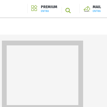
PREMIUM
MAIL
SEARCH
ENTRA
ENTRA
ENTRA