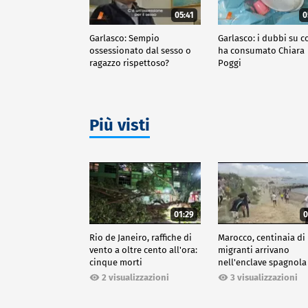
05:41
0
Garlasco: Sempio
Garlasco: i dubbi su c
ossessionato dal sesso o
ha consumato Chiara
ragazzo rispettoso?
Poggi
Più visti
01:29
0
Rio de Janeiro, raffiche di
Marocco, centinaia di
vento a oltre cento all'ora:
migranti arrivano
cinque morti
nell'enclave spagnola
Ceuta
2 visualizzazioni
3 visualizzazioni