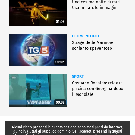
Undicesima notte di raid
Usa in Iran, le immagini
01:03
ULTIME NOTIZIE
Strage delle Marmore
schianto spaventoso
02:06
SPORT
Cristiano Ronaldo: relax in
piscina con Georgina dopo
il Mondiale
00:32
Alcuni video presenti in questa sezione sono stati presi da internet,
quindi valutati di pubblico dominio. Se i soggetti presenti in questi