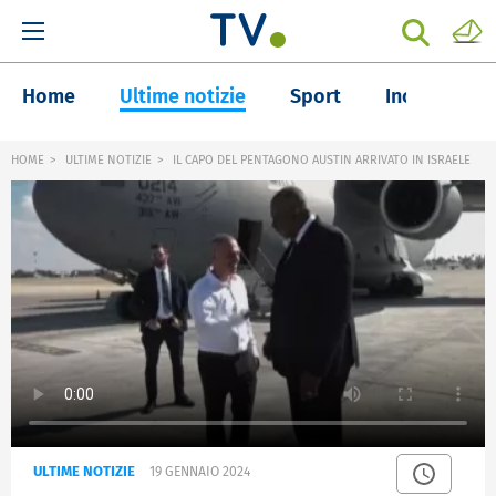
Home
Ultime notizie
Sport
Inchieste
HOME
ULTIME NOTIZIE
IL CAPO DEL PENTAGONO AUSTIN ARRIVATO IN ISRAELE
ULTIME NOTIZIE
19 GENNAIO 2024