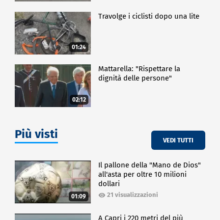
Travolge i ciclisti dopo una lite
01:24
Mattarella: "Rispettare la
dignità delle persone"
02:12
Più visti
VEDI TUTTI
Il pallone della "Mano de Dios"
all'asta per oltre 10 milioni
dollari
21 visualizzazioni
01:09
A Capri i 220 metri del più