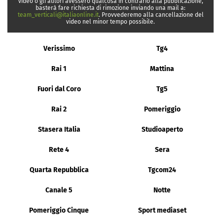
video o gli autori avessero qualcosa in contrario alla pubblicazione,
basterà fare richiesta di rimozione inviando una mail a:
team_verticali@italiaonline.it
. Provvederemo alla cancellazione del
video nel minor tempo possibile.
Verissimo
Tg4
Rai 1
Mattina
Fuori dal Coro
Tg5
Rai 2
Pomeriggio
Stasera Italia
Studioaperto
Rete 4
Sera
Quarta Repubblica
Tgcom24
Canale 5
Notte
Pomeriggio Cinque
Sport mediaset