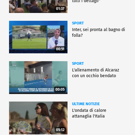
tutti i dettagli"
01:37
SPORT
Inter, sei pronta al bagno di
folla?
00:51
SPORT
L'allenamento di Alcaraz
con un occhio bendato
00:05
ULTIME NOTIZIE
L'ondata di calore
attanaglia l'Italia
05:12