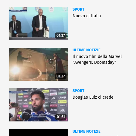
SPORT
Nuovo ct Italia
01:37
ULTIME NOTIZIE
Il nuovo film della Marvel
"Avengers: Doomsday"
01:27
SPORT
Douglas Luiz ci crede
01:51
ULTIME NOTIZIE