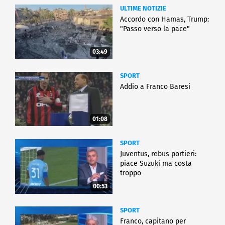
ULTIME NOTIZIE
Accordo con Hamas, Trump:
"Passo verso la pace"
03:49
SPORT
Addio a Franco Baresi
01:08
SPORT
Juventus, rebus portieri:
piace Suzuki ma costa
troppo
00:53
SPORT
Franco, capitano per