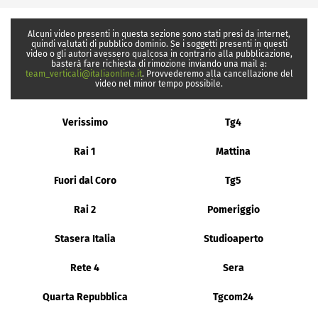
Alcuni video presenti in questa sezione sono stati presi da internet,
quindi valutati di pubblico dominio. Se i soggetti presenti in questi
video o gli autori avessero qualcosa in contrario alla pubblicazione,
basterà fare richiesta di rimozione inviando una mail a:
team_verticali@italiaonline.it
. Provvederemo alla cancellazione del
video nel minor tempo possibile.
Verissimo
Tg4
Rai 1
Mattina
Fuori dal Coro
Tg5
Rai 2
Pomeriggio
Stasera Italia
Studioaperto
Rete 4
Sera
Quarta Repubblica
Tgcom24