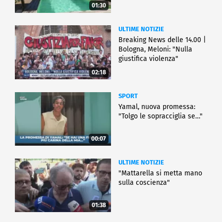
01:30
ULTIME NOTIZIE
Breaking News delle 14.00 |
Bologna, Meloni: "Nulla
giustifica violenza"
02:18
SPORT
Yamal, nuova promessa:
"Tolgo le sopracciglia se…"
00:07
ULTIME NOTIZIE
"Mattarella si metta mano
sulla coscienza"
01:38