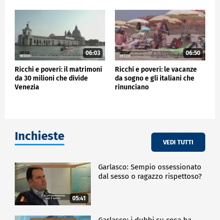
06:03
06:50
Ricchi e poveri: il matrimoni
Ricchi e poveri: le vacanze
da 30 milioni che divide
da sogno e gli italiani che
Venezia
rinunciano
Inchieste
VEDI TUTTI
Garlasco: Sempio ossessionato
dal sesso o ragazzo rispettoso?
05:41
Garlasco: i dubbi su cosa ha