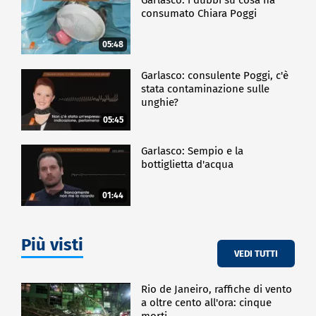
consumato Chiara Poggi
05:48
Garlasco: consulente Poggi, c'è
stata contaminazione sulle
unghie?
05:45
Garlasco: Sempio e la
bottiglietta d'acqua
01:44
Più visti
VEDI TUTTI
Rio de Janeiro, raffiche di vento
a oltre cento all'ora: cinque