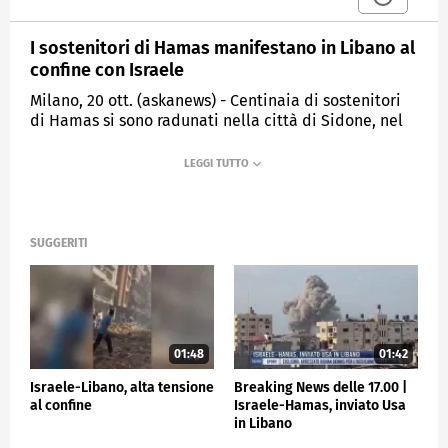
I sostenitori di Hamas manifestano in Libano al
confine con Israele
Milano, 20 ott. (askanews) - Centinaia di sostenitori
di Hamas si sono radunati nella città di Sidone, nel
sud del Libano, in solidarietà con i palestinesi della
Striscia di Gaza, mentre infuria la guerra tra Israele e
Hamas.
ESTERI
SUGGERITI
01:48
01:42
Israele-Libano, alta tensione
Breaking News delle 17.00 |
al confine
Israele-Hamas, inviato Usa
in Libano