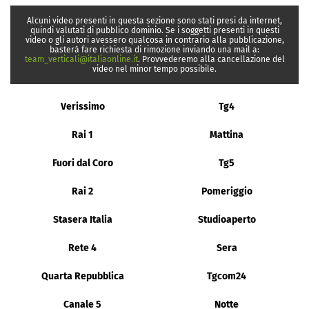
Alcuni video presenti in questa sezione sono stati presi da internet,
quindi valutati di pubblico dominio. Se i soggetti presenti in questi
video o gli autori avessero qualcosa in contrario alla pubblicazione,
basterà fare richiesta di rimozione inviando una mail a:
team_verticali@italiaonline.it
. Provvederemo alla cancellazione del
video nel minor tempo possibile.
Verissimo
Tg4
Rai 1
Mattina
Fuori dal Coro
Tg5
Rai 2
Pomeriggio
Stasera Italia
Studioaperto
Rete 4
Sera
Quarta Repubblica
Tgcom24
Canale 5
Notte