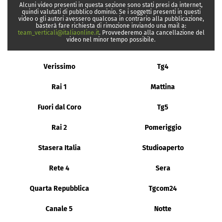
Alcuni video presenti in questa sezione sono stati presi da internet,
quindi valutati di pubblico dominio. Se i soggetti presenti in questi
video o gli autori avessero qualcosa in contrario alla pubblicazione,
basterà fare richiesta di rimozione inviando una mail a:
team_verticali@italiaonline.it
. Provvederemo alla cancellazione del
video nel minor tempo possibile.
Verissimo
Tg4
Rai 1
Mattina
Fuori dal Coro
Tg5
Rai 2
Pomeriggio
Stasera Italia
Studioaperto
Rete 4
Sera
Quarta Repubblica
Tgcom24
Canale 5
Notte