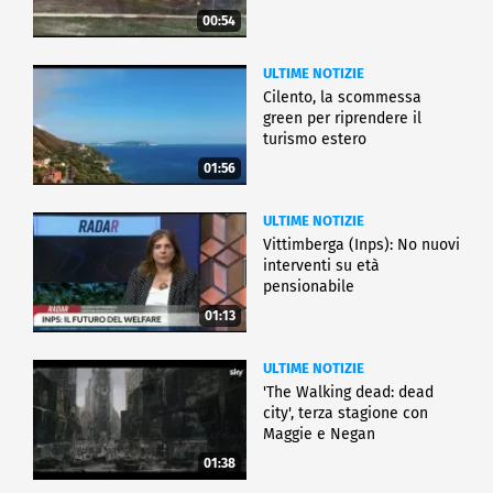
00:54
ULTIME NOTIZIE
Cilento, la scommessa
green per riprendere il
turismo estero
01:56
ULTIME NOTIZIE
Vittimberga (Inps): No nuovi
interventi su età
pensionabile
01:13
ULTIME NOTIZIE
'The Walking dead: dead
city', terza stagione con
Maggie e Negan
01:38