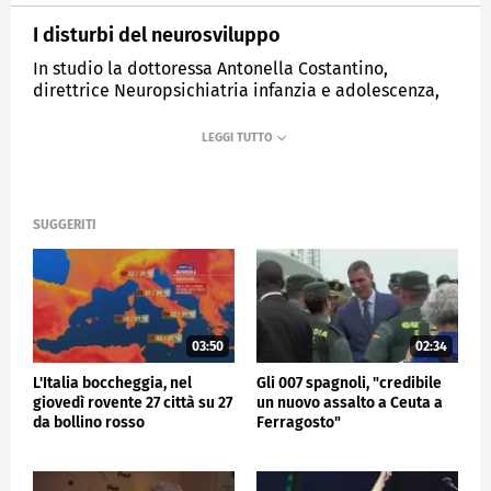
I disturbi del neurosviluppo
In studio la dottoressa Antonella Costantino,
direttrice Neuropsichiatria infanzia e adolescenza,
Policlinico Milano.
MEDIASET
TG4
SUGGERITI
03:50
02:34
L'Italia boccheggia, nel
Gli 007 spagnoli, "credibile
giovedì rovente 27 città su 27
un nuovo assalto a Ceuta a
da bollino rosso
Ferragosto"