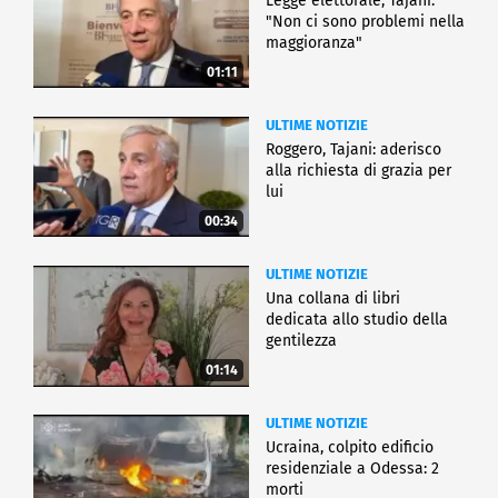
Legge elettorale, Tajani:
"Non ci sono problemi nella
maggioranza"
01:11
ULTIME NOTIZIE
Roggero, Tajani: aderisco
alla richiesta di grazia per
lui
00:34
ULTIME NOTIZIE
Una collana di libri
dedicata allo studio della
gentilezza
01:14
ULTIME NOTIZIE
Ucraina, colpito edificio
residenziale a Odessa: 2
morti