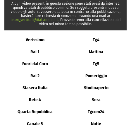
Alcuni video presenti in questa sezione sono stati presi da internet,
quindi valutati di pubblico dominio. Se i soggetti presenti in questi
video o gli autori avessero qualcosa in contrario alla pubblicazione,
basterà fare richiesta di rimozione inviando una mail a:
team_verticali@italiaonline.it
. Provvederemo alla cancellazione del
video nel minor tempo possibile.
Verissimo
Tg4
Rai 1
Mattina
Fuori dal Coro
Tg5
Rai 2
Pomeriggio
Stasera Italia
Studioaperto
Rete 4
Sera
Quarta Repubblica
Tgcom24
Canale 5
Notte