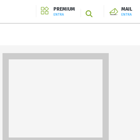
PREMIUM
MAIL
SEARCH
ENTRA
ENTRA
ENTRA