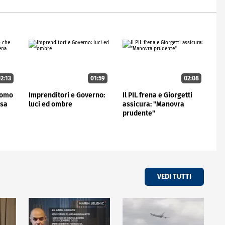
2:13
01:59
02:08
'uomo
Imprenditori e Governo:
Il PIL frena e Giorgetti
rsa
luci ed ombre
assicura: "Manovra
prudente"
VEDI TUTTI