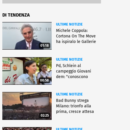
DI TENDENZA
ULTIME NOTIZIE
Michele Coppola:
Cortona On The Move
ha ispiralo le Gallerie
01:18
d'Italia
ULTIME NOTIZIE
Pd, Schlein al
campeggio Giovani
dem: "conoscono
00:58
priorità italiani"
ULTIME NOTIZIE
Bad Bunny strega
Milano: trionfo alla
prima, cresce attesa
02:25
per bis
ULTIME NOTIZIE