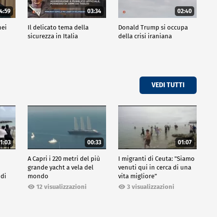
4:59
03:34
02:40
nei
Il delicato tema della
Donald Trump si occupa
sicurezza in Italia
della crisi iraniana
VEDI TUTTI
1:03
00:33
01:07
A Capri i 220 metri del più
I migranti di Ceuta: "Siamo
grande yacht a vela del
venuti qui in cerca di una
 di
mondo
vita migliore"
12 visualizzazioni
3 visualizzazioni