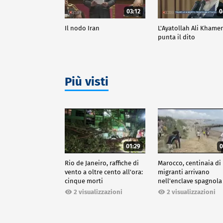
03:12
0
Il nodo Iran
L'Ayatollah Ali Khame
punta il dito
Più visti
01:29
0
Rio de Janeiro, raffiche di
Marocco, centinaia di
vento a oltre cento all'ora:
migranti arrivano
cinque morti
nell'enclave spagnola
Ceuta
2 visualizzazioni
2 visualizzazioni