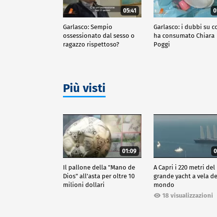
05:41
0
Garlasco: Sempio
Garlasco: i dubbi su c
ossessionato dal sesso o
ha consumato Chiara
ragazzo rispettoso?
Poggi
Più visti
01:09
0
Il pallone della "Mano de
A Capri i 220 metri del
Dios" all'asta per oltre 10
grande yacht a vela de
milioni dollari
mondo
18 visualizzazioni