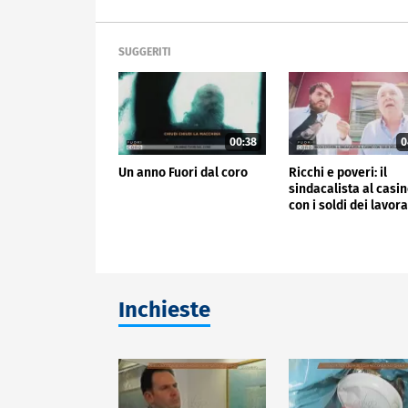
SUGGERITI
00:38
0
Un anno Fuori dal coro
Ricchi e poveri: il
sindacalista al casi
con i soldi dei lavora
Inchieste