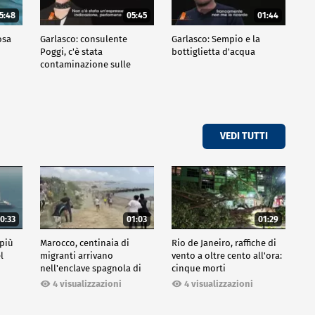
5:48
05:45
01:44
osa
Garlasco: consulente
Garlasco: Sempio e la
Poggi, c'è stata
bottiglietta d'acqua
contaminazione sulle
unghie?
VEDI TUTTI
0:33
01:03
01:29
 più
Marocco, centinaia di
Rio de Janeiro, raffiche di
l
migranti arrivano
vento a oltre cento all'ora:
nell'enclave spagnola di
cinque morti
Ceuta
4 visualizzazioni
4 visualizzazioni