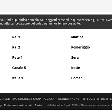
 valutati di pubblico dominio. Se i soggetti presenti in questi video o gli autori av
mo alla cancellazione del video nel minor tempo possibile.
Rai 1
Mattina
Rai 2
Pomeriggio
Rete 4
Sera
Canale 5
Notte
Italia 1
Domani
GIALLE
PAGINEGIALLE SHOP
PGCASA
PAGINEBIANCHE
TUTTOCITTÀ
DILEI
S
© Italiaonline S.p.A. 2026
Direzione e coordinamento 
cy
Preferenze sui cookie
Aiuto