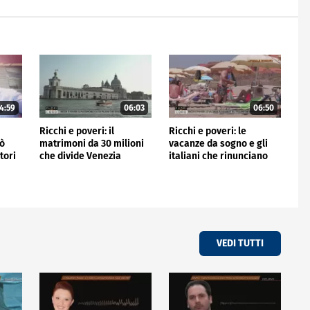
4:59
06:03
06:50
Ricchi e poveri: il
Ricchi e poveri: le
nò
matrimoni da 30 milioni
vacanze da sogno e gli
tori
che divide Venezia
italiani che rinunciano
VEDI TUTTI