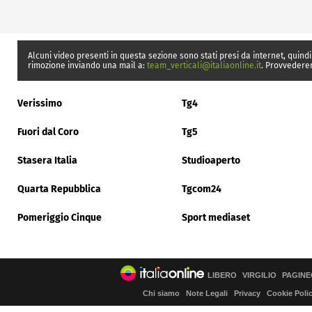
Alcuni video presenti in questa sezione sono stati presi da internet, quindi
rimozione inviando una mail a:
team_verticali@italiaonline.it
. Provvedere
Verissimo
Tg4
Fuori dal Coro
Tg5
Stasera Italia
Studioaperto
Quarta Repubblica
Tgcom24
Pomeriggio Cinque
Sport mediaset
LIBERO
VIRGILIO
PAGINE
Chi siamo
Note Legali
Privacy
Cookie Poli