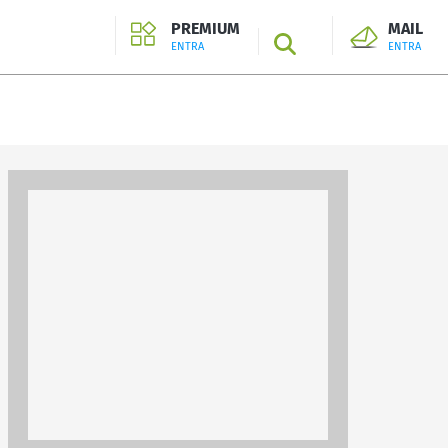
PREMIUM
MAIL
SEARCH
ENTRA
ENTRA
ENTRA