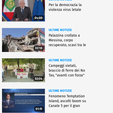
Per la democrazia la
violenza virus letale
04:00
ULTIME NOTIZIE
Palazzina crollata a
Messina, corpo
recuperato, scavi tra le
02:18
macerie
ULTIME NOTIZIE
Campeggi vietati,
braccio di ferro dei No
Tav, "avanti con forza"
02:04
ULTIME NOTIZIE
Fenomeno Temptation
Island, ascolti boom su
Canale 5 per il gran
01:51
finale