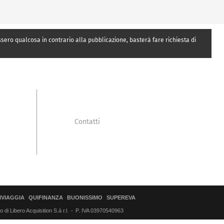
essero qualcosa in contrario alla pubblicazione, basterà fare richiesta di
Contatti
IVIAGGIA
QUIFINANZA
BUONISSIMO
SUPEREVA
di Libero Acquisition S.á r.l.
P. IVA 03970540963