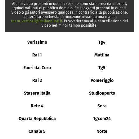
Alcuni video presenti in questa sezione sono stati presi da internet,
quindi valutati di pubblico dominio. Se i soggetti presenti in questi
video o gli autori avessero qualcosa in contrario alla pubblicazione,
basterà fare richiesta di rimozione inviando una mail a:
team_verticali@italiaonline.it
. Provvederemo alla cancellazione del
video nel minor tempo possibile.
Verissimo
Tg4
Rai 1
Mattina
Fuori dal Coro
Tg5
Rai 2
Pomeriggio
Stasera Italia
Studioaperto
Rete 4
Sera
Quarta Repubblica
Tgcom24
Canale 5
Notte