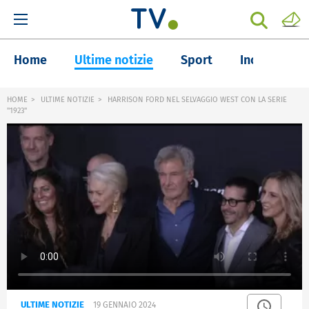
Home
Ultime notizie
Sport
Inchieste
HOME
ULTIME NOTIZIE
HARRISON FORD NEL SELVAGGIO WEST CON LA SERIE
"1923"
ULTIME NOTIZIE
19 GENNAIO 2024