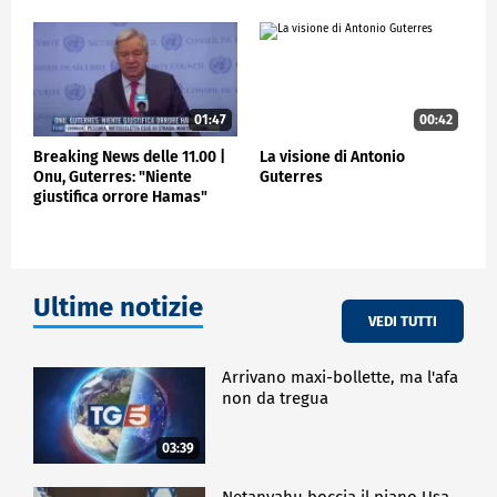
ESTERI
01:47
00:42
Breaking News delle 11.00 |
La visione di Antonio
Onu, Guterres: "Niente
Guterres
giustifica orrore Hamas"
Ultime notizie
VEDI TUTTI
Arrivano maxi-bollette, ma l'afa
non da tregua
03:39
Netanyahu boccia il piano Usa