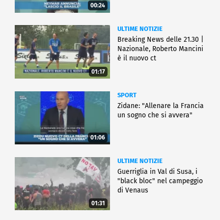
00:24
ULTIME NOTIZIE
Breaking News delle 21.30 |
Nazionale, Roberto Mancini
è il nuovo ct
01:17
SPORT
Zidane: "Allenare la Francia
un sogno che si avvera"
01:06
ULTIME NOTIZIE
Guerriglia in Val di Susa, i
"black bloc" nel campeggio
di Venaus
01:31