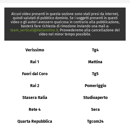
Alcuni video presenti in questa sezione sono stati presi da internet,
quindi valutati di pubblico dominio. Se i soggetti presenti in questi
video o gli autori avessero qualcosa in contrario alla pubblicazione,
basterà fare richiesta di rimozione inviando una mail a:
team_verticali@italiaonline.it
. Provvederemo alla cancellazione del
video nel minor tempo possibile.
Verissimo
Tg4
Rai 1
Mattina
Fuori dal Coro
Tg5
Rai 2
Pomeriggio
Stasera Italia
Studioaperto
Rete 4
Sera
Quarta Repubblica
Tgcom24