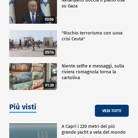
su Gaza
02:06
"Rischio terrorismo con uova
crisi Ceuta"
05:14
Niente selfie e messaggi, sulla
riviera romagnola torna la
cartolina
01:30
Più visti
VEDI TUTTI
A Capri i 220 metri del più
grande yacht a vela del mondo