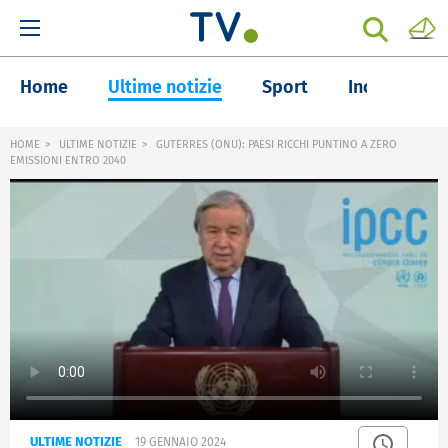
Home
Ultime notizie
Sport
Inchieste
HOME
ULTIME NOTIZIE
GUTERRES (ONU): PAESI RICCHI PUNTINO A ZERO
EMISSIONI ENTRO 2040
ULTIME NOTIZIE
19 GENNAIO 2024