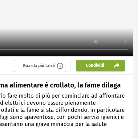
Condividi
Guarda più tardi
ema alimentare è crollato, la fame dilaga
io fare molto di più per cominciare ad affrontare
i ed elettrici devono essere pienamente
crollati e la fame si sta diffondendo, in particolare
ifugi sono spaventose, con pochi servizi igienici e
resentano una grave minaccia per la salute