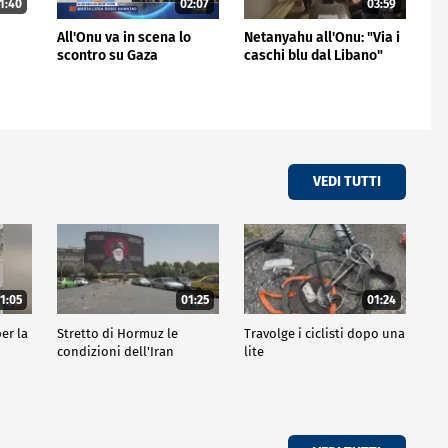
1:40
02:07
03:59
All'Onu va in scena lo
Netanyahu all'Onu: "Via i
scontro su Gaza
caschi blu dal Libano"
VEDI TUTTI
1:05
01:25
01:24
er la
Stretto di Hormuz le
Travolge i ciclisti dopo una
condizioni dell'Iran
lite