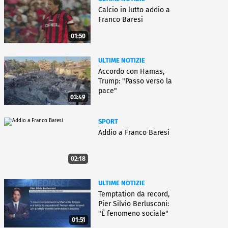
Calcio in lutto addio a
Franco Baresi
01:50
ULTIME NOTIZIE
Accordo con Hamas,
Trump: "Passo verso la
pace"
03:49
SPORT
Addio a Franco Baresi
02:18
ULTIME NOTIZIE
Temptation da record,
Pier Silvio Berlusconi:
"È fenomeno sociale"
01:51