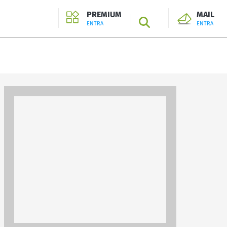
PREMIUM
MAIL
SEARCH
ENTRA
ENTRA
ENTRA