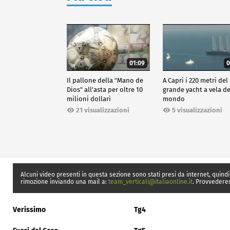
01:09
0
Il pallone della "Mano de
A Capri i 220 metri del
Dios" all'asta per oltre 10
grande yacht a vela de
milioni dollari
mondo
21 visualizzazioni
5 visualizzazioni
Alcuni video presenti in questa sezione sono stati presi da internet, quindi
rimozione inviando una mail a:
team_verticali@italiaonline.it
. Provvedere
Verissimo
Tg4