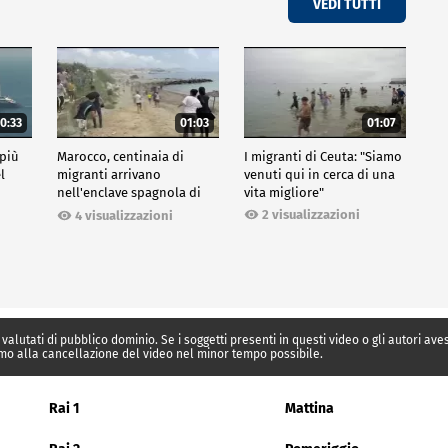
VEDI TUTTI
0:33
01:03
01:07
 più
Marocco, centinaia di
I migranti di Ceuta: "Siamo
l
migranti arrivano
venuti qui in cerca di una
nell'enclave spagnola di
vita migliore"
Ceuta
2 visualizzazioni
4 visualizzazioni
 valutati di pubblico dominio. Se i soggetti presenti in questi video o gli autori av
mo alla cancellazione del video nel minor tempo possibile.
Rai 1
Mattina