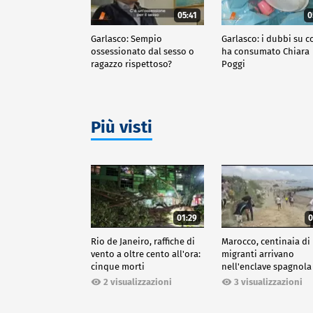
05:41
0
Garlasco: Sempio
Garlasco: i dubbi su c
ossessionato dal sesso o
ha consumato Chiara
ragazzo rispettoso?
Poggi
Più visti
01:29
0
Rio de Janeiro, raffiche di
Marocco, centinaia di
vento a oltre cento all'ora:
migranti arrivano
cinque morti
nell'enclave spagnola
Ceuta
2 visualizzazioni
3 visualizzazioni