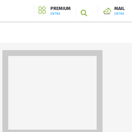
PREMIUM
MAIL
SEARCH
ENTRA
ENTRA
ENTRA