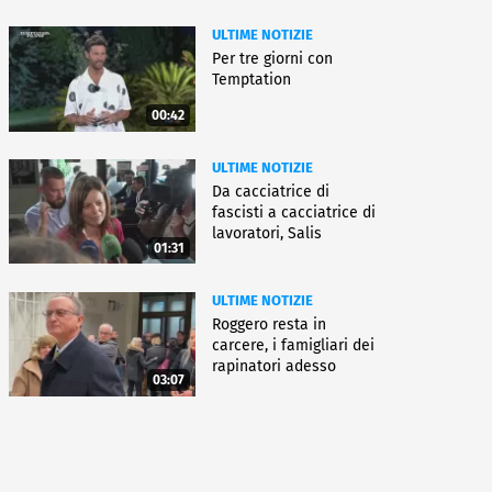
ULTIME NOTIZIE
Per tre giorni con
Temptation
00:42
ULTIME NOTIZIE
Da cacciatrice di
fascisti a cacciatrice di
lavoratori, Salis
01:31
condannata
ULTIME NOTIZIE
Roggero resta in
carcere, i famigliari dei
rapinatori adesso
03:07
battono cassa