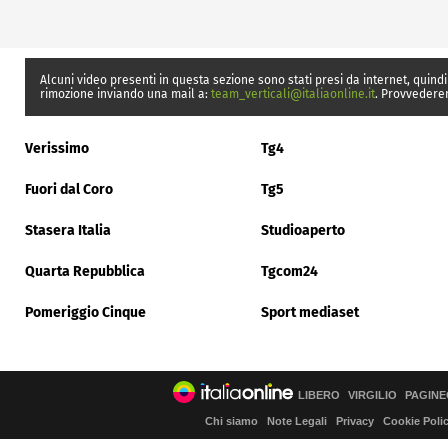
Alcuni video presenti in questa sezione sono stati presi da internet, quindi
rimozione inviando una mail a:
team_verticali@italiaonline.it
. Provvedere
Verissimo
Tg4
Fuori dal Coro
Tg5
Stasera Italia
Studioaperto
Quarta Repubblica
Tgcom24
Pomeriggio Cinque
Sport mediaset
LIBERO
VIRGILIO
PAGINE
Chi siamo
Note Legali
Privacy
Cookie Poli