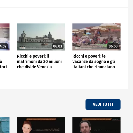
4:59
06:03
06:50
Ricchi e poveri: il
Ricchi e poveri: le
nò
matrimoni da 30 milioni
vacanze da sogno e gli
tori
che divide Venezia
italiani che rinunciano
VEDI TUTTI