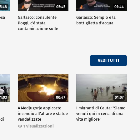
5:48
05:45
01:44
osa
Garlasco: consulente
Garlasco: Sempio e la
Poggi, c'è stata
bottiglietta d'acqua
contaminazione sulle
unghie?
VEDI TUTTI
1:03
00:47
01:07
A Medjugorje appiccato
I migranti di Ceuta: "Siamo
incendio all'altare e statue
venuti qui in cerca di una
 di
vandalizzate
vita migliore"
1 visualizzazioni