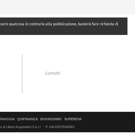
essero qualcosa in contrario alla pubblicazione, basterà fare richiesta di
Contatti
IVIAGGIA
QUIFINANZA
BUONISSIMO
SUPEREVA
di Libero Acquisition S.á r.l.
P. IVA 03970540963