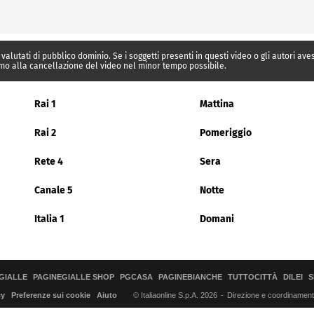
 valutati di pubblico dominio. Se i soggetti presenti in questi video o gli autori av
mo alla cancellazione del video nel minor tempo possibile.
Rai 1
Mattina
Rai 2
Pomeriggio
Rete 4
Sera
Canale 5
Notte
Italia 1
Domani
GIALLE
PAGINEGIALLE SHOP
PGCASA
PAGINEBIANCHE
TUTTOCITTÀ
DILEI
S
© Italiaonline S.p.A. 2026
Direzione e coordinamento 
cy
Preferenze sui cookie
Aiuto