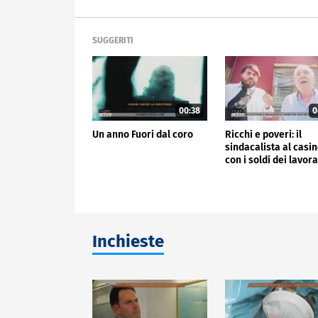
SUGGERITI
00:38
0
Un anno Fuori dal coro
Ricchi e poveri: il
sindacalista al casi
con i soldi dei lavora
Inchieste