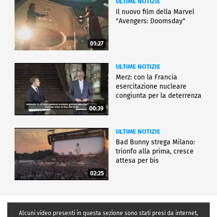
ULTIME NOTIZIE
Il nuovo film della Marvel
"Avengers: Doomsday"
01:27
ULTIME NOTIZIE
Merz: con la Francia
esercitazione nucleare
congiunta per la deterrenza
00:39
ULTIME NOTIZIE
Bad Bunny strega Milano:
trionfo alla prima, cresce
attesa per bis
02:25
Alcuni video presenti in questa sezione sono stati presi da internet,