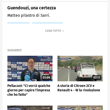
Guendouzi, una certezza
Matteo pilastro di Sarri.
MEDIASET
SPORTMEDIASET
SUGGERITI
01:09
02:11
Pellacani: "Ci vorrà qualche
A storia di Citroen 2CV e
giorno per capire l'impresa
Renault 4 - W la rivoluzione
che ho fatto"