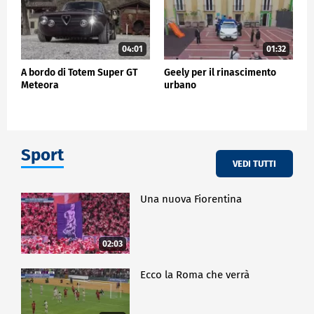
04:01
01:32
A bordo di Totem Super GT
Geely per il rinascimento
Meteora
urbano
Sport
VEDI TUTTI
Una nuova Fiorentina
02:03
Ecco la Roma che verrà