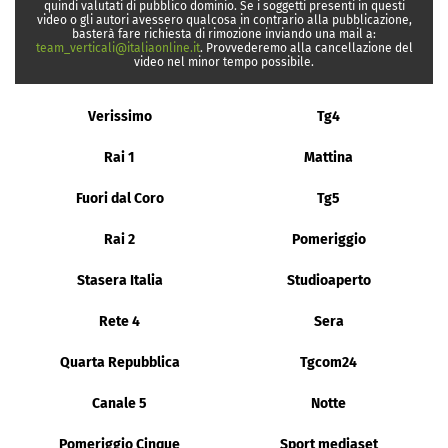
quindi valutati di pubblico dominio. Se i soggetti presenti in questi
video o gli autori avessero qualcosa in contrario alla pubblicazione,
basterà fare richiesta di rimozione inviando una mail a:
team_verticali@italiaonline.it
. Provvederemo alla cancellazione del
video nel minor tempo possibile.
Verissimo
Tg4
Rai 1
Mattina
Fuori dal Coro
Tg5
Rai 2
Pomeriggio
Stasera Italia
Studioaperto
Rete 4
Sera
Quarta Repubblica
Tgcom24
Canale 5
Notte
Pomeriggio Cinque
Sport mediaset