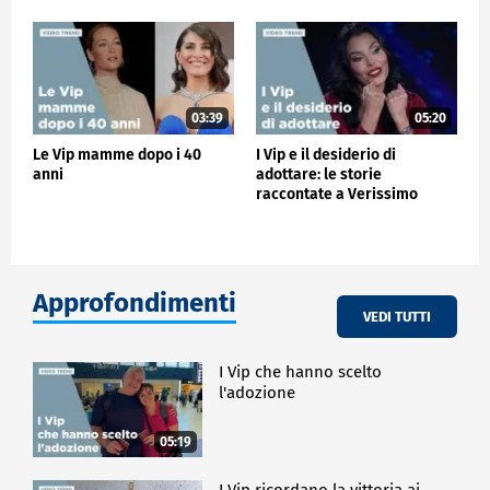
03:39
05:20
Le Vip mamme dopo i 40
I Vip e il desiderio di
anni
adottare: le storie
raccontate a Verissimo
Approfondimenti
VEDI TUTTI
I Vip che hanno scelto
l'adozione
05:19
I Vip ricordano la vittoria ai