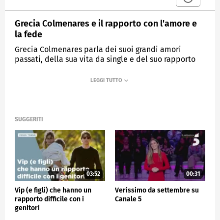
Grecia Colmenares e il rapporto con l'amore e
la fede
Grecia Colmenares parla dei suoi grandi amori
passati, della sua vita da single e del suo rapporto
con l'amore, della sua forte spiritualità e della sua
scelta di partecipare al "Grande Fratello"
MEDIASET
VERISSIMO
SUGGERITI
03:52
00:31
Vip (e figli) che hanno un
Verissimo da settembre su
rapporto difficile con i
Canale 5
genitori