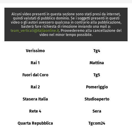
Alcuni video presenti in questa sezione sono stati presi da internet,
quindi valutati di pubblico dominio. Se i soggetti presenti in questi
video o gli autori avessero qualcosa in contrario alla pubblicazione,
basterà fare richiesta di rimozione inviando una mail a:
team_verticali@italiaonline.it
. Provvederemo alla cancellazione del
video nel minor tempo possibile.
Verissimo
Tg4
Rai 1
Mattina
Fuori dal Coro
Tg5
Rai 2
Pomeriggio
Stasera Italia
Studioaperto
Rete 4
Sera
Quarta Repubblica
Tgcom24