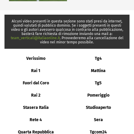
Alcuni video presenti in questa sezione sono stati presi da internet,
quindi valutati di pubblico dominio. Se i soggetti presenti in questi
video o gli autori avessero qualcosa in contrario alla pubblicazione,
basterà fare richiesta di rimozione inviando una mail a:
team_verticali@italiaonline.it
. Provvederemo alla cancellazione del
video nel minor tempo possibile.
Verissimo
Tg4
Rai 1
Mattina
Fuori dal Coro
Tg5
Rai 2
Pomeriggio
Stasera Italia
Studioaperto
Rete 4
Sera
Quarta Repubblica
Tgcom24