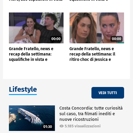
e tante incertezze
minaccia di ritiro immediato
00:00
00:00
Grande Fratello, news e
Grande Fratello, news e
recap della settimana:
recap della settimana: il
squalifiche in vista e
ritiro choc di Jessica e
minaccia di ritiro immediato
l'aggressività di Helena
Lifestyle
VEDI TUTTI
Costa Concordia: tutte curiosità
sul caso, tra filmati inediti e
nuove ricostruzioni
5.185 visualizzazioni
01:30