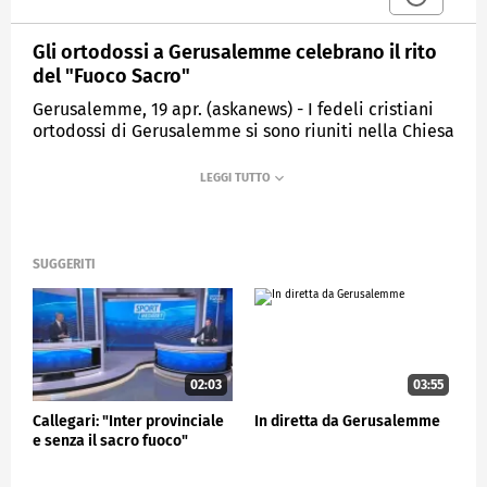
Gli ortodossi a Gerusalemme celebrano il rito
del "Fuoco Sacro"
Gerusalemme, 19 apr. (askanews) - I fedeli cristiani
ortodossi di Gerusalemme si sono riuniti nella Chiesa
del Santo Sepolcro, nella Città Vecchia, per
celebrare la tradizione millenaria del rito del Fuoco
Sacro in vista della Pasqua. In questo rito, una
fiamma apparentemente miracolosa emerge dalla
tomba di Gesù, diffondendosi poi nelle chiese
ortodosse in tutto il mondo. E' un simbolo di unità
SUGGERITI
tra le diverse comunità ortodosse, che si riuniscono a
Gerusalemme per celebrare questo momento di
fede.
ESTERI
02:03
03:55
Callegari: "Inter provinciale
In diretta da Gerusalemme
e senza il sacro fuoco"