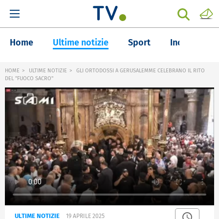
Home
Ultime notizie
Sport
Inchieste
HOME
ULTIME NOTIZIE
GLI ORTODOSSI A GERUSALEMME CELEBRANO IL RITO
DEL "FUOCO SACRO"
ULTIME NOTIZIE
19 APRILE 2025