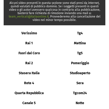
Alcuni video presenti in questa sezione sono stati presi da internet,
quindi valutati di pubblico dominio. Se i soggetti presenti in questi
video o gli autori avessero qualcosa in contrario alla pubblicazione,
basterà fare richiesta di rimozione inviando una mail a:
team_verticali@italiaonline.it
. Provvederemo alla cancellazione del
video nel minor tempo possibile.
Verissimo
Tg4
Rai 1
Mattina
Fuori dal Coro
Tg5
Rai 2
Pomeriggio
Stasera Italia
Studioaperto
Rete 4
Sera
Quarta Repubblica
Tgcom24
Canale 5
Notte