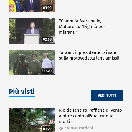
03:19
70 anni fa Marcinelle,
Mattarella: "Dignità per
migranti"
02:03
Taiwan, il presidente Lai sale
sulla motovedetta lanciamissili
00:40
Più visti
VEDI TUTTI
Rio de Janeiro, raffiche di vento
a oltre cento all'ora: cinque
morti
2 visualizzazioni
01:29