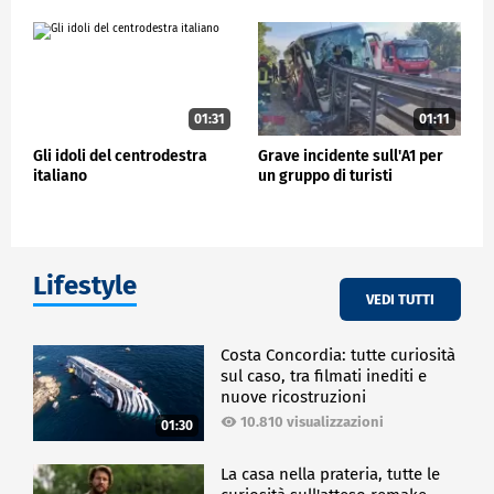
01:31
01:11
Gli idoli del centrodestra
Grave incidente sull'A1 per
italiano
un gruppo di turisti
Lifestyle
VEDI TUTTI
Costa Concordia: tutte curiosità
sul caso, tra filmati inediti e
nuove ricostruzioni
10.810 visualizzazioni
01:30
La casa nella prateria, tutte le