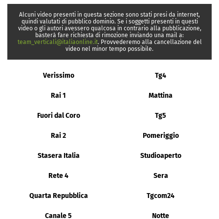
Alcuni video presenti in questa sezione sono stati presi da internet,
quindi valutati di pubblico dominio. Se i soggetti presenti in questi
video o gli autori avessero qualcosa in contrario alla pubblicazione,
basterà fare richiesta di rimozione inviando una mail a:
team_verticali@italiaonline.it
. Provvederemo alla cancellazione del
video nel minor tempo possibile.
Verissimo
Tg4
Rai 1
Mattina
Fuori dal Coro
Tg5
Rai 2
Pomeriggio
Stasera Italia
Studioaperto
Rete 4
Sera
Quarta Repubblica
Tgcom24
Canale 5
Notte