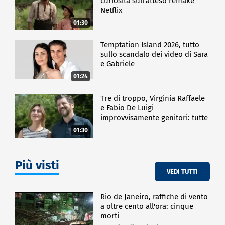
curiosità sull'atteso remake
Netflix
01:30
Temptation Island 2026, tutto
sullo scandalo dei video di Sara
e Gabriele
01:24
Tre di troppo, Virginia Raffaele
e Fabio De Luigi
improvvisamente genitori: tutte
le curiosità sulla commedia
01:30
Più visti
VEDI TUTTI
Rio de Janeiro, raffiche di vento
a oltre cento all'ora: cinque
morti