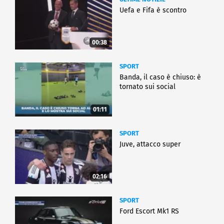
Uefa e Fifa è scontro
00:38
SPORT
Banda, il caso è chiuso: è
tornato sui social
01:11
SPORT
Juve, attacco super
02:16
SPORT
Ford Escort Mk1 RS