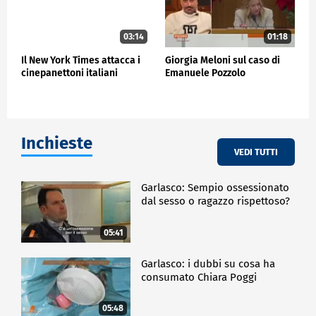
03:14
01:18
Il New York Times attacca i
Giorgia Meloni sul caso di
cinepanettoni italiani
Emanuele Pozzolo
Inchieste
VEDI TUTTI
Garlasco: Sempio ossessionato
dal sesso o ragazzo rispettoso?
05:41
Garlasco: i dubbi su cosa ha
consumato Chiara Poggi
05:48