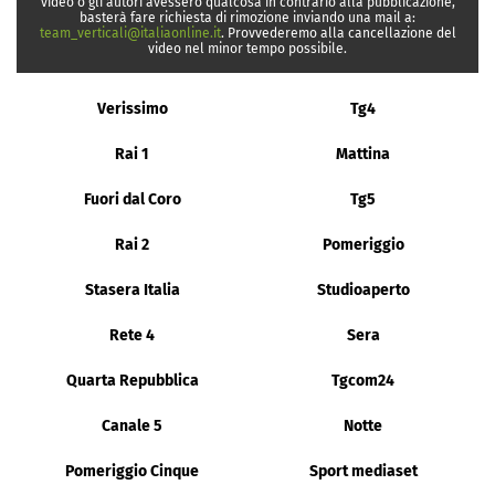
video o gli autori avessero qualcosa in contrario alla pubblicazione,
basterà fare richiesta di rimozione inviando una mail a:
team_verticali@italiaonline.it
. Provvederemo alla cancellazione del
video nel minor tempo possibile.
Verissimo
Tg4
Rai 1
Mattina
Fuori dal Coro
Tg5
Rai 2
Pomeriggio
Stasera Italia
Studioaperto
Rete 4
Sera
Quarta Repubblica
Tgcom24
Canale 5
Notte
Pomeriggio Cinque
Sport mediaset