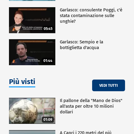
Garlasco: consulente Poggi, c'è
stata contaminazione sulle
unghie?
05:45
Garlasco: Sempio e la
bottiglietta d'acqua
01:44
Più visti
VEDI TUTTI
Il pallone della "Mano de Dios"
all'asta per oltre 10 milioni
dollari
01:09
A Capri i 220 metri del più