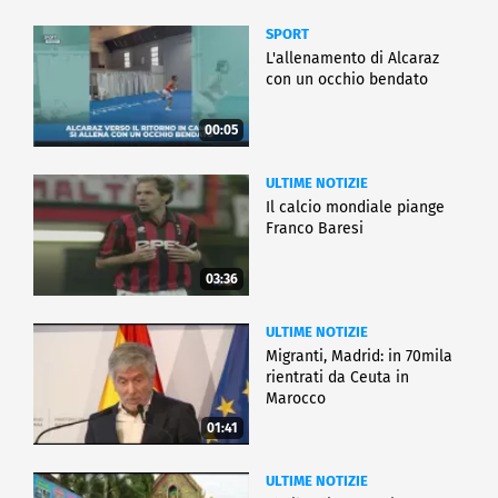
SPORT
L'allenamento di Alcaraz
con un occhio bendato
00:05
ULTIME NOTIZIE
Il calcio mondiale piange
Franco Baresi
03:36
ULTIME NOTIZIE
Migranti, Madrid: in 70mila
rientrati da Ceuta in
Marocco
01:41
ULTIME NOTIZIE