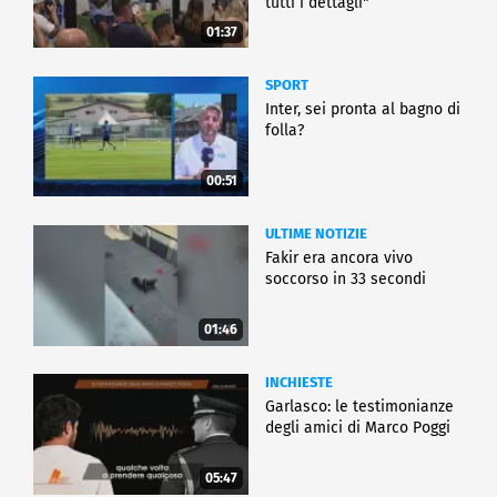
tutti i dettagli"
01:37
SPORT
Inter, sei pronta al bagno di
folla?
00:51
ULTIME NOTIZIE
Fakir era ancora vivo
soccorso in 33 secondi
01:46
INCHIESTE
Garlasco: le testimonianze
degli amici di Marco Poggi
05:47