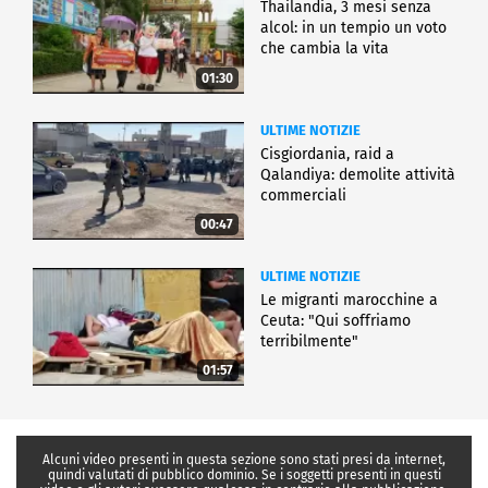
Thailandia, 3 mesi senza
alcol: in un tempio un voto
che cambia la vita
01:30
ULTIME NOTIZIE
Cisgiordania, raid a
Qalandiya: demolite attività
commerciali
00:47
ULTIME NOTIZIE
Le migranti marocchine a
Ceuta: "Qui soffriamo
terribilmente"
01:57
Alcuni video presenti in questa sezione sono stati presi da internet,
quindi valutati di pubblico dominio. Se i soggetti presenti in questi