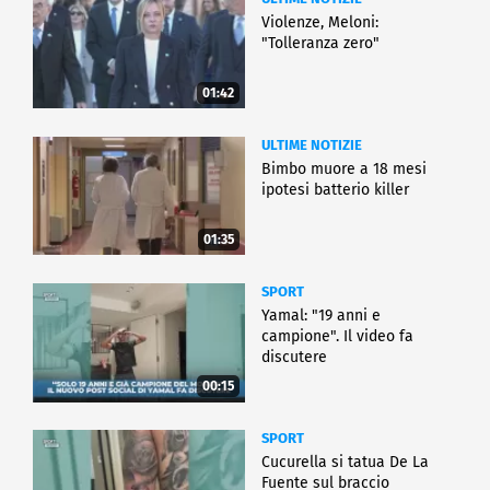
Violenze, Meloni:
"Tolleranza zero"
01:42
ULTIME NOTIZIE
Bimbo muore a 18 mesi
ipotesi batterio killer
01:35
SPORT
Yamal: "19 anni e
campione". Il video fa
discutere
00:15
SPORT
Cucurella si tatua De La
Fuente sul braccio