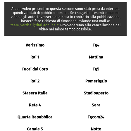
Alcuni video presenti in questa sezione sono stati presi da internet,
quindi valutati di pubblico dominio. Se i soggetti presenti in questi
video o gli autori avessero qualcosa in contrario alla pubblicazione,
basterà fare richiesta di rimozione inviando una mail a:
team_verticali@italiaonline.it
. Provvederemo alla cancellazione del
video nel minor tempo possibile.
Verissimo
Tg4
Rai 1
Mattina
Fuori dal Coro
Tg5
Rai 2
Pomeriggio
Stasera Italia
Studioaperto
Rete 4
Sera
Quarta Repubblica
Tgcom24
Canale 5
Notte