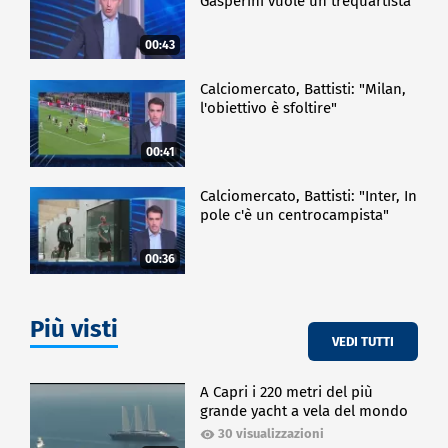
Gasperini vuole un trequartista"
00:43
Calciomercato, Battisti: "Milan,
l'obiettivo è sfoltire"
00:41
Calciomercato, Battisti: "Inter, In
pole c'è un centrocampista"
00:36
Più visti
VEDI TUTTI
A Capri i 220 metri del più
grande yacht a vela del mondo
30 visualizzazioni