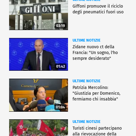
Giffoni promuove il riciclo
degli pneumatici fuori uso
03:19
ULTIME NOTIZIE
Zidane nuovo ct della
Francia: "Un sogno, l'ho
sempre desiderato"
01:42
ULTIME NOTIZIE
Patrizia Mercolino:
"Giustizia per Domenico,
fermiamo chi insabbia"
01:04
ULTIME NOTIZIE
Turisti cinesi partecipano
alla rievocazione della