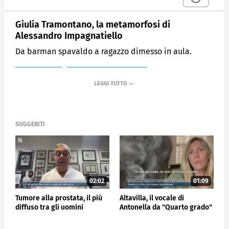
Giulia Tramontano, la metamorfosi di
Alessandro Impagnatiello
Da barman spavaldo a ragazzo dimesso in aula.
MEDIASET
MATTINO CINQUE NEWS
SUGGERITI
02:02
01:09
Tumore alla prostata, il più
Altavilla, il vocale di
diffuso tra gli uomini
Antonella da "Quarto grado"