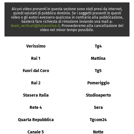
Alcuni video presenti in questa sezione sono stati presi da internet,
quindi valutati di pubblico dominio. Se i soggetti presenti in questi
video o gli autori avessero qualcosa in contrario alla pubblicazione,
basterà fare richiesta di rimozione inviando una mail a:
team_verticali@italiaonline.it
. Provvederemo alla cancellazione del
video nel minor tempo possibile.
Verissimo
Tg4
Rai 1
Mattina
Fuori dal Coro
Tg5
Rai 2
Pomeriggio
Stasera Italia
Studioaperto
Rete 4
Sera
Quarta Repubblica
Tgcom24
Canale 5
Notte