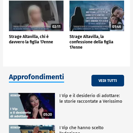
02:11
01:46
Strage Altavilla, chi è
Strage Altavilla, la
davvero la figlia 17enne
confessione della figlia
17enne
Approfondimenti
VEDI TUTTI
I Vip e il desiderio di adottare:
le storie raccontate a Verissimo
05:20
I Vip che hanno scelto