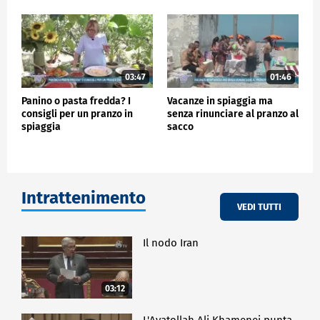
03:47
01:46
Panino o pasta fredda? I
Vacanze in spiaggia ma
consigli per un pranzo in
senza rinunciare al pranzo al
spiaggia
sacco
Intrattenimento
VEDI TUTTI
Il nodo Iran
03:12
L'Ayatollah Ali Khamenei punta