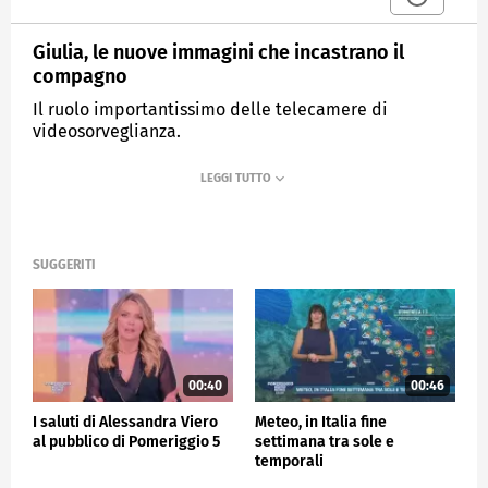
Giulia, le nuove immagini che incastrano il
compagno
Il ruolo importantissimo delle telecamere di
videosorveglianza.
MEDIASET
POMERIGGIO CINQUE
SUGGERITI
00:40
00:46
I saluti di Alessandra Viero
Meteo, in Italia fine
al pubblico di Pomeriggio 5
settimana tra sole e
temporali