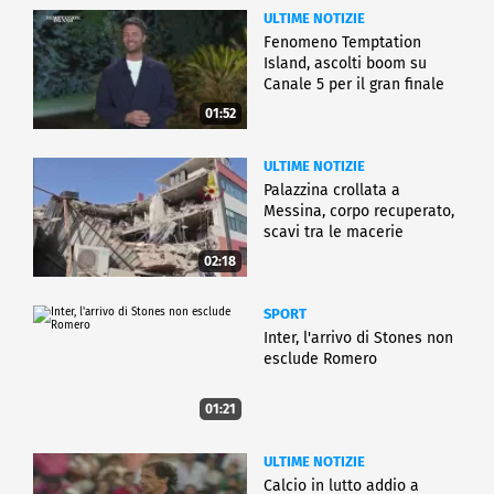
ULTIME NOTIZIE
Fenomeno Temptation
Island, ascolti boom su
Canale 5 per il gran finale
01:52
ULTIME NOTIZIE
Palazzina crollata a
Messina, corpo recuperato,
scavi tra le macerie
02:18
SPORT
Inter, l'arrivo di Stones non
esclude Romero
01:21
ULTIME NOTIZIE
Calcio in lutto addio a