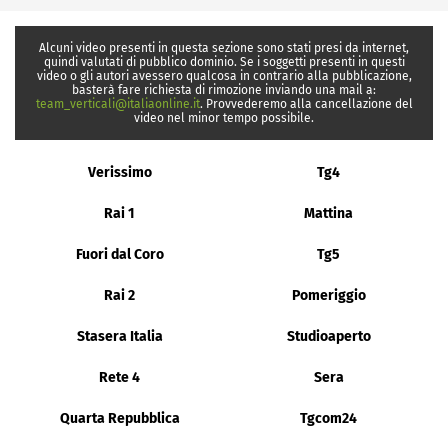
Alcuni video presenti in questa sezione sono stati presi da internet,
quindi valutati di pubblico dominio. Se i soggetti presenti in questi
video o gli autori avessero qualcosa in contrario alla pubblicazione,
basterà fare richiesta di rimozione inviando una mail a:
team_verticali@italiaonline.it
. Provvederemo alla cancellazione del
video nel minor tempo possibile.
Verissimo
Tg4
Rai 1
Mattina
Fuori dal Coro
Tg5
Rai 2
Pomeriggio
Stasera Italia
Studioaperto
Rete 4
Sera
Quarta Repubblica
Tgcom24