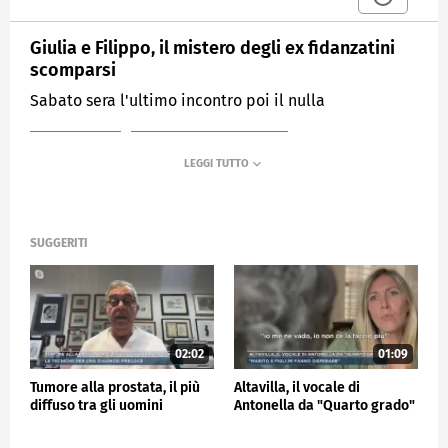
Giulia e Filippo, il mistero degli ex fidanzatini
scomparsi
Sabato sera l'ultimo incontro poi il nulla
MEDIASET
MATTINO CINQUE NEWS
SUGGERITI
02:02
01:09
Tumore alla prostata, il più
Altavilla, il vocale di
diffuso tra gli uomini
Antonella da "Quarto grado"