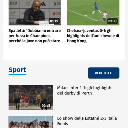
01:19
01:30
Spalletti: "Dobbiamo entrare
Chelsea-Juventus 0-1: gli
per forza in Champions
highlights dell'amichevole di
perché la Juve non può stare
Hong Kong
fuori"
Sport
VEDI TUTTI
Milan-Inter 1-1: gli highlights
del derby di Perth
02:45
Lo show delle Estathé 3x3 Italia
Finals