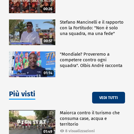
00:26
Stefano Mancinelli e il rapporto
con la Fortitudo: "Non è solo
una squadra, ma una fede"
00:57
"Mondiale? Proveremo a
competere contro ogni
squadra". Olbis Andrè racconta
il percorso di avvicinamento ai
01:14
prossimi mondiali in Germania.
Più visti
VEDI TUTTI
Maiorca contro il turismo che
consuma case, acqua e
territorio
8 visualizzazioni
01:49