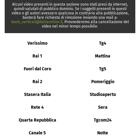
Alcuni video presenti in questa sezione sono stati presi da internet,
quindi valutati di pubblico dominio. Se i soggetti presenti in questi
video o gli autori avessero qualcosa in contrario alla pubblicazione,
basterà fare richiesta di rimozione inviando una mail a:
team_verticali@italiaonline.it
. Provvederemo alla cancellazione del
video nel minor tempo possibile.
Verissimo
Tg4
Rai 1
Mattina
Fuori dal Coro
Tg5
Rai 2
Pomeriggio
Stasera Italia
Studioaperto
Rete 4
Sera
Quarta Repubblica
Tgcom24
Canale 5
Notte