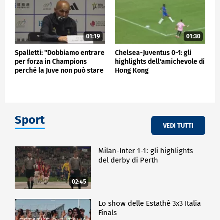
01:19
01:30
Spalletti: "Dobbiamo entrare
Chelsea-Juventus 0-1: gli
per forza in Champions
highlights dell'amichevole di
perché la Juve non può stare
Hong Kong
fuori"
Sport
VEDI TUTTI
Milan-Inter 1-1: gli highlights
del derby di Perth
02:45
Lo show delle Estathé 3x3 Italia
Finals