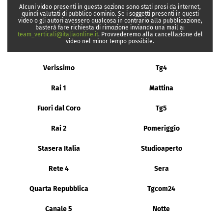
Alcuni video presenti in questa sezione sono stati presi da internet,
quindi valutati di pubblico dominio. Se i soggetti presenti in questi
video o gli autori avessero qualcosa in contrario alla pubblicazione,
basterà fare richiesta di rimozione inviando una mail a:
team_verticali@italiaonline.it
. Provvederemo alla cancellazione del
video nel minor tempo possibile.
Verissimo
Tg4
Rai 1
Mattina
Fuori dal Coro
Tg5
Rai 2
Pomeriggio
Stasera Italia
Studioaperto
Rete 4
Sera
Quarta Repubblica
Tgcom24
Canale 5
Notte