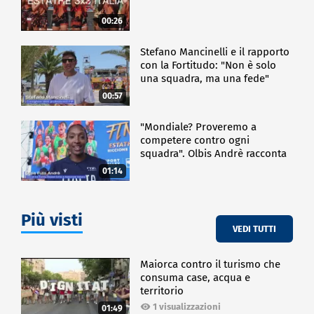
00:26
Stefano Mancinelli e il rapporto
con la Fortitudo: "Non è solo
una squadra, ma una fede"
00:57
"Mondiale? Proveremo a
competere contro ogni
squadra". Olbis Andrè racconta
il percorso di avvicinamento ai
01:14
prossimi mondiali in Germania.
Più visti
VEDI TUTTI
Maiorca contro il turismo che
consuma case, acqua e
territorio
1 visualizzazioni
01:49