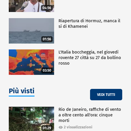
04:56
Riapertura di Hormuz, manca il
sì di Khamenei
01:56
L'Italia boccheggia, nel giovedì
rovente 27 città su 27 da bollino
rosso
03:50
Più visti
VEDI TUTTI
Rio de Janeiro, raffiche di vento
a oltre cento all'ora: cinque
morti
2 visualizzazioni
01:29