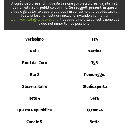
Alcuni video presenti in questa sezione sono stati presi da internet,
quindi valutati di pubblico dominio. Se i soggetti presenti in questi
video o gli autori avessero qualcosa in contrario alla pubblicazione,
basterà fare richiesta di rimozione inviando una mail a:
team_verticali@italiaonline.it
. Provvederemo alla cancellazione del
video nel minor tempo possibile.
Verissimo
Tg4
Rai 1
Mattina
Fuori dal Coro
Tg5
Rai 2
Pomeriggio
Stasera Italia
Studioaperto
Rete 4
Sera
Quarta Repubblica
Tgcom24
Canale 5
Notte