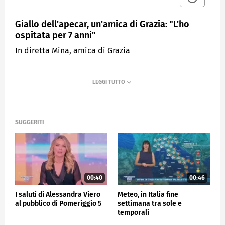
Giallo dell'apecar, un'amica di Grazia: "L'ho
ospitata per 7 anni"
In diretta Mina, amica di Grazia
MEDIASET
POMERIGGIO CINQUE
SUGGERITI
00:40
00:46
I saluti di Alessandra Viero
Meteo, in Italia fine
al pubblico di Pomeriggio 5
settimana tra sole e
temporali