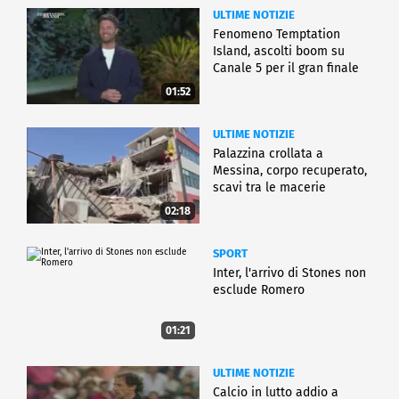
ULTIME NOTIZIE
Fenomeno Temptation
Island, ascolti boom su
Canale 5 per il gran finale
01:52
ULTIME NOTIZIE
Palazzina crollata a
Messina, corpo recuperato,
scavi tra le macerie
02:18
SPORT
Inter, l'arrivo di Stones non
esclude Romero
01:21
ULTIME NOTIZIE
Calcio in lutto addio a