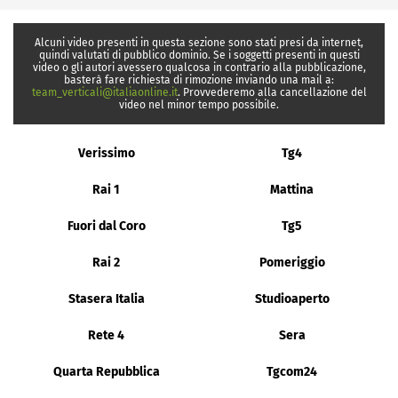
Alcuni video presenti in questa sezione sono stati presi da internet,
quindi valutati di pubblico dominio. Se i soggetti presenti in questi
video o gli autori avessero qualcosa in contrario alla pubblicazione,
basterà fare richiesta di rimozione inviando una mail a:
team_verticali@italiaonline.it
. Provvederemo alla cancellazione del
video nel minor tempo possibile.
Verissimo
Tg4
Rai 1
Mattina
Fuori dal Coro
Tg5
Rai 2
Pomeriggio
Stasera Italia
Studioaperto
Rete 4
Sera
Quarta Repubblica
Tgcom24