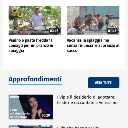
03:47
01:46
Panino o pasta fredda? I
Vacanze in spiaggia ma
consigli per un pranzo in
senza rinunciare al pranzo al
spiaggia
sacco
Approfondimenti
VEDI TUTTI
I Vip e il desiderio di adottare:
le storie raccontate a Verissimo
05:20
I Vip che hanno scelto