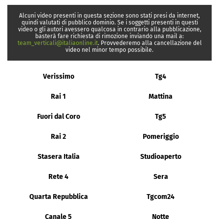
Alcuni video presenti in questa sezione sono stati presi da internet,
quindi valutati di pubblico dominio. Se i soggetti presenti in questi
video o gli autori avessero qualcosa in contrario alla pubblicazione,
basterà fare richiesta di rimozione inviando una mail a:
team_verticali@italiaonline.it
. Provvederemo alla cancellazione del
video nel minor tempo possibile.
Verissimo
Tg4
Rai 1
Mattina
Fuori dal Coro
Tg5
Rai 2
Pomeriggio
Stasera Italia
Studioaperto
Rete 4
Sera
Quarta Repubblica
Tgcom24
Canale 5
Notte