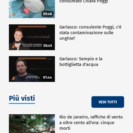
consumato Chiara Poggi
05:48
Garlasco: consulente Poggi, c'è
stata contaminazione sulle
unghie?
05:45
Garlasco: Sempio e la
bottiglietta d'acqua
01:44
Più visti
VEDI TUTTI
Rio de Janeiro, raffiche di vento
a oltre cento all'ora: cinque
morti