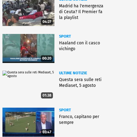
Madrid ha l'emergenza
di Ceuta? Il Premier fa
la playlist
04:27
SPORT
Haaland con il casco
vichingo
00:20
ULTIME NOTIZIE
Questa sera sulle reti
Mediaset, 5 agosto
01:38
SPORT
Franco, capitano per
sempre
03:47