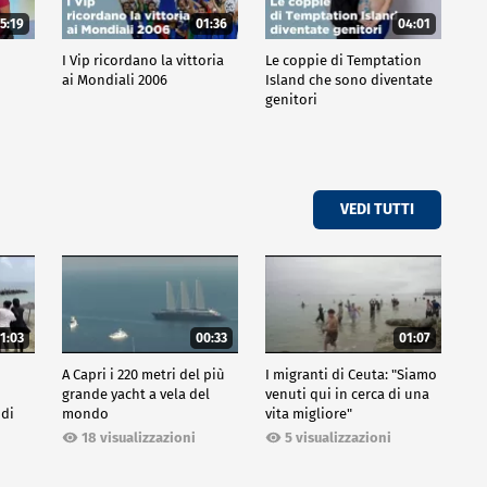
5:19
01:36
04:01
o
I Vip ricordano la vittoria
Le coppie di Temptation
ai Mondiali 2006
Island che sono diventate
genitori
VEDI TUTTI
1:03
00:33
01:07
A Capri i 220 metri del più
I migranti di Ceuta: "Siamo
grande yacht a vela del
venuti qui in cerca di una
 di
mondo
vita migliore"
18 visualizzazioni
5 visualizzazioni