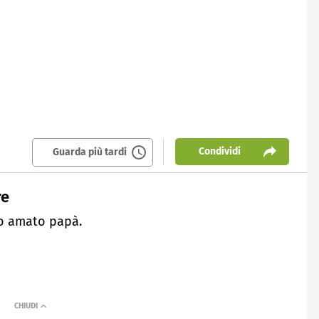
Condividi
Guarda più tardi
re
uo amato papà.