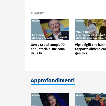
SUGGERITI
04:05
0
Gerry Scotti compie 70
Vip (e figli) che han
anni, storia di un'icona
rapporto difficile con
della tv
genitori
Approfondimenti