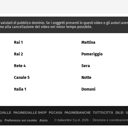
 valutati di pubblico dominio. Se i soggetti presenti in questi video o gli autori av
mo alla cancellazione del video nel minor tempo possibile.
Rai 1
Mattina
Rai 2
Pomeriggio
Rete 4
Sera
Canale 5
Notte
Italia 1
Domani
GIALLE
PAGINEGIALLE SHOP
PGCASA
PAGINEBIANCHE
TUTTOCITTÀ
DILEI
S
© Italiaonline S.p.A. 2026
Direzione e coordinamento 
cy
Preferenze sui cookie
Aiuto