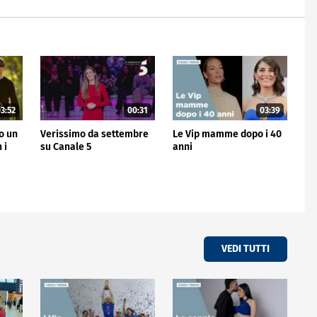
3:52
00:31
03:39
no un
Verissimo da settembre
Le Vip mamme dopo i 40
 i
su Canale 5
anni
VEDI TUTTI