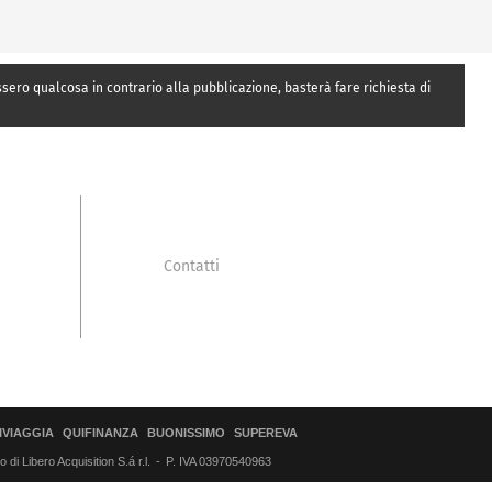
essero qualcosa in contrario alla pubblicazione, basterà fare richiesta di
Contatti
IVIAGGIA
QUIFINANZA
BUONISSIMO
SUPEREVA
di Libero Acquisition S.á r.l.
P. IVA 03970540963