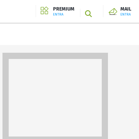
PREMIUM
MAIL
SEARCH
ENTRA
ENTRA
ENTRA