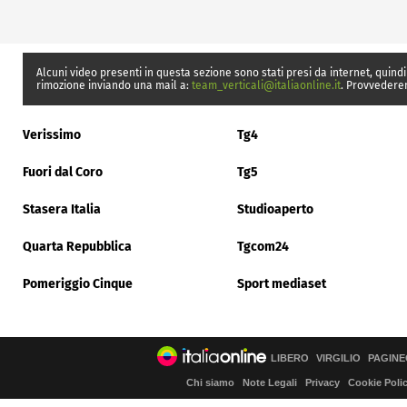
Alcuni video presenti in questa sezione sono stati presi da internet, quindi
rimozione inviando una mail a:
team_verticali@italiaonline.it
. Provvedere
Verissimo
Tg4
Fuori dal Coro
Tg5
Stasera Italia
Studioaperto
Quarta Repubblica
Tgcom24
Pomeriggio Cinque
Sport mediaset
LIBERO
VIRGILIO
PAGINE
Chi siamo
Note Legali
Privacy
Cookie Poli