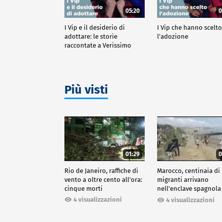
05:20
0
I Vip e il desiderio di
I Vip che hanno scelt
adottare: le storie
l'adozione
raccontate a Verissimo
Più visti
01:29
0
Rio de Janeiro, raffiche di
Marocco, centinaia di
vento a oltre cento all'ora:
migranti arrivano
cinque morti
nell'enclave spagnola
Ceuta
4 visualizzazioni
4 visualizzazioni