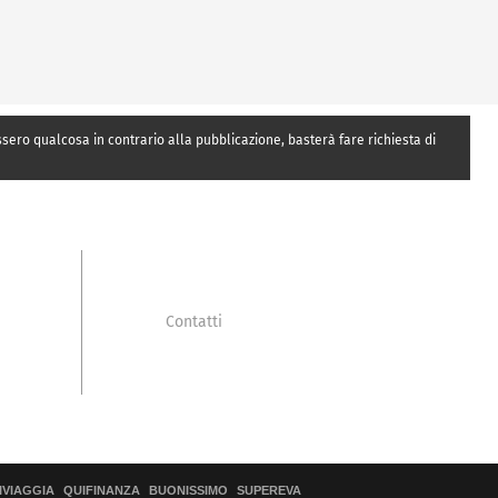
essero qualcosa in contrario alla pubblicazione, basterà fare richiesta di
Contatti
IVIAGGIA
QUIFINANZA
BUONISSIMO
SUPEREVA