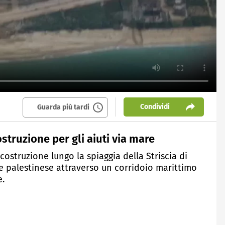
Condividi
Guarda più tardi
struzione per gli aiuti via mare
costruzione lungo la spiaggia della Striscia di
e palestinese attraverso un corridoio marittimo
e.