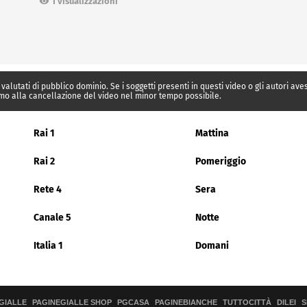
1 visualizzazioni
 valutati di pubblico dominio. Se i soggetti presenti in questi video o gli autori av
mo alla cancellazione del video nel minor tempo possibile.
Rai 1
Mattina
Rai 2
Pomeriggio
Rete 4
Sera
Canale 5
Notte
Italia 1
Domani
GIALLE
PAGINEGIALLE SHOP
PGCASA
PAGINEBIANCHE
TUTTOCITTÀ
DILEI
S