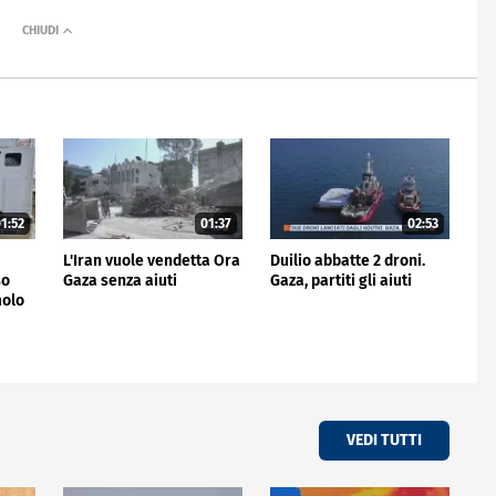
1:52
01:37
02:53
e
L'Iran vuole vendetta Ora
Duilio abbatte 2 droni.
so
Gaza senza aiuti
Gaza, partiti gli aiuti
molo
VEDI TUTTI