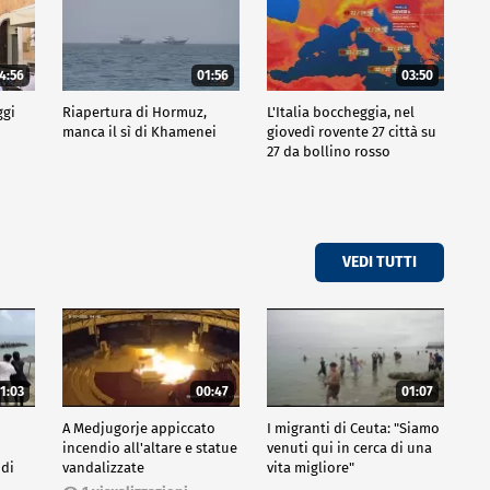
4:56
01:56
03:50
ggi
Riapertura di Hormuz,
L'Italia boccheggia, nel
manca il sì di Khamenei
giovedì rovente 27 città su
27 da bollino rosso
VEDI TUTTI
1:03
00:47
01:07
A Medjugorje appiccato
I migranti di Ceuta: "Siamo
incendio all'altare e statue
venuti qui in cerca di una
 di
vandalizzate
vita migliore"