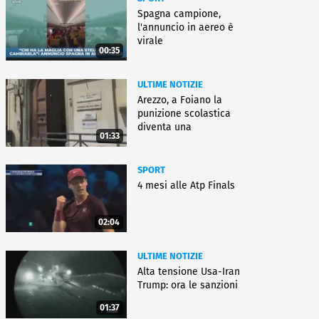
Spagna campione,
l'annuncio in aereo è
virale
00:35
ULTIME NOTIZIE
Arezzo, a Foiano la
punizione scolastica
diventa una
01:33
rieducazione
SPORT
4 mesi alle Atp Finals
02:04
ULTIME NOTIZIE
Alta tensione Usa-Iran
Trump: ora le sanzioni
01:37