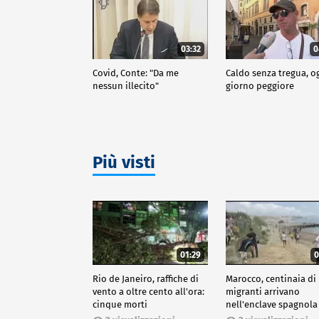
03:32
0
Covid, Conte: "Da me
Caldo senza tregua, o
nessun illecito"
giorno peggiore
Più visti
01:29
0
Rio de Janeiro, raffiche di
Marocco, centinaia di
vento a oltre cento all'ora:
migranti arrivano
cinque morti
nell'enclave spagnola
Ceuta