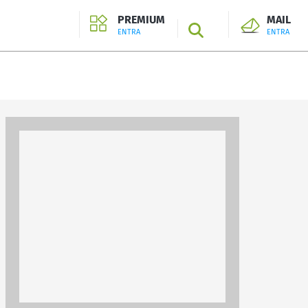
PREMIUM
MAIL
SEARCH
ENTRA
ENTRA
ENTRA