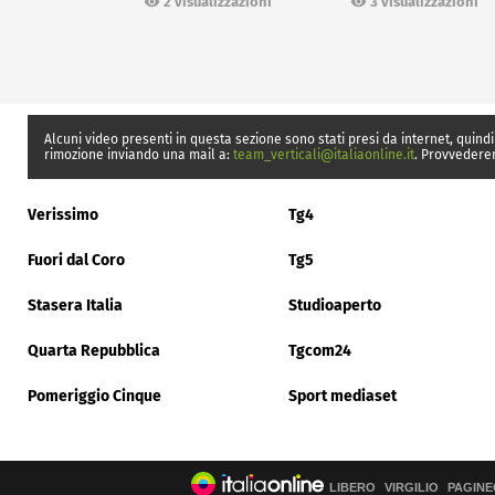
2 visualizzazioni
3 visualizzazioni
Alcuni video presenti in questa sezione sono stati presi da internet, quindi
rimozione inviando una mail a:
team_verticali@italiaonline.it
. Provvedere
Verissimo
Tg4
Fuori dal Coro
Tg5
Stasera Italia
Studioaperto
Quarta Repubblica
Tgcom24
Pomeriggio Cinque
Sport mediaset
LIBERO
VIRGILIO
PAGINE